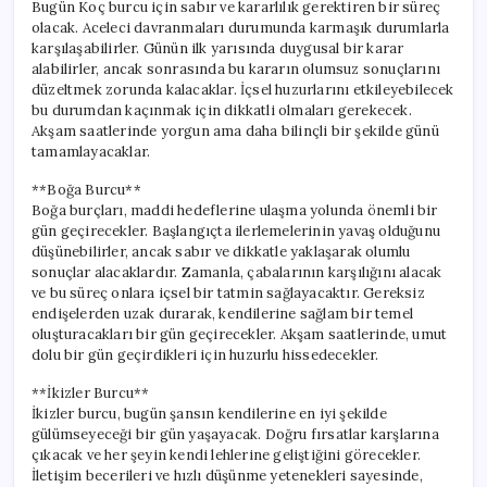
Bugün Koç burcu için sabır ve kararlılık gerektiren bir süreç
olacak. Aceleci davranmaları durumunda karmaşık durumlarla
karşılaşabilirler. Günün ilk yarısında duygusal bir karar
alabilirler, ancak sonrasında bu kararın olumsuz sonuçlarını
düzeltmek zorunda kalacaklar. İçsel huzurlarını etkileyebilecek
bu durumdan kaçınmak için dikkatli olmaları gerekecek.
Akşam saatlerinde yorgun ama daha bilinçli bir şekilde günü
tamamlayacaklar.
**Boğa Burcu**
Boğa burçları, maddi hedeflerine ulaşma yolunda önemli bir
gün geçirecekler. Başlangıçta ilerlemelerinin yavaş olduğunu
düşünebilirler, ancak sabır ve dikkatle yaklaşarak olumlu
sonuçlar alacaklardır. Zamanla, çabalarının karşılığını alacak
ve bu süreç onlara içsel bir tatmin sağlayacaktır. Gereksiz
endişelerden uzak durarak, kendilerine sağlam bir temel
oluşturacakları bir gün geçirecekler. Akşam saatlerinde, umut
dolu bir gün geçirdikleri için huzurlu hissedecekler.
**İkizler Burcu**
İkizler burcu, bugün şansın kendilerine en iyi şekilde
gülümseyeceği bir gün yaşayacak. Doğru fırsatlar karşlarına
çıkacak ve her şeyin kendi lehlerine geliştiğini görecekler.
İletişim becerileri ve hızlı düşünme yetenekleri sayesinde,