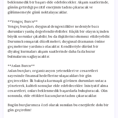
beklenmedik bir başarı elde edebilecekler. Akşam saatlerinde,
günün getirdiği pozitif enerjinin tadını çıkaracak ve
gülümsemeyle günü noktalayacaklar.
**Yengeç Burcu**
Yengeç burçları, duygusal dengesizlikler nedeniyle bazı
durumları yanlış değerlendirebilirler. Küçük bir olayın içinden
büyük sorunlar çıkabilir, bu da ilişkilerini olumsuz etkileyebilir.
Durumu konuşarak düzeltmeleri, duygusal dramanın önüne
geçmelerine yardımcı olacaktır. Kendileriyle dürüst bir
diyalog kurmaları akşam saatlerinde daha fazla huzur
bulmalarını sağlayacaktır.
**Aslan Burcu**
Aslan burçları, organizasyon yetenekleri ve cesaretleri
sayesinde finansal hedeflerine ulaşacakları bir gün
geçirecekler. İlk bakışta karmaşık görünen durumları ustaca
yöneterek, kaliteli sonuçlar elde edebilecekler. İnisiyatif alma
cesaretleri, onları beklenmedik başarılarla buluşturacak. Gün
sonunda, elde ettikleri kazançların tadını çıkaracaklar.
Bugün burçlarımıza özel olarak sunulan bu enerjilerle dolu bir
gün geçirelim!