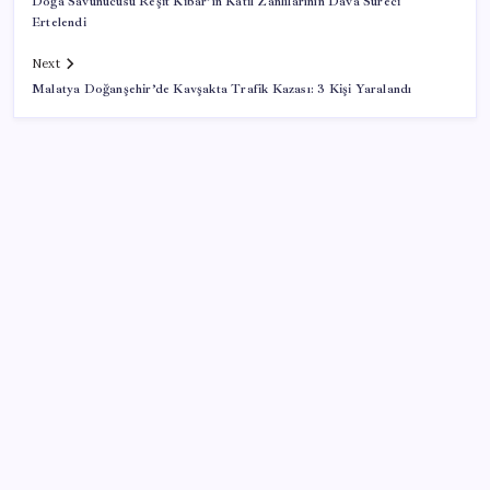
Doğa Savunucusu Reşit Kibar’ın Katil Zanlılarının Dava Süreci
Ertelendi
Next
Malatya Doğanşehir’de Kavşakta Trafik Kazası: 3 Kişi Yaralandı
SON YAZILAR
Gabar’da yeni rekor! Bakan Bayraktar: Üretimin,
istihdamın ve umudun adresi oldu
YENİ Parti Arguvan ilçe örgütü kuruldu, ilk üyeler
Belediye Başkanı Ersoy Eren ve meclis üyeleri oldu