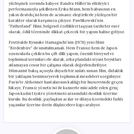
yüzleşmek zorunda kalıyor. Sandra Hüller’in etkileyici
performansıyla şekillenen Erika Mann, hem babasının en
yakın destekçisi hem de acımasız eleştirilerle yüzleşen bir
karakter olarak karşımıza çıkıyor. Pawlikowski’nin
“Fatherland” filmi, belgesel özellikleri taşıyan tarihi bir eser
olarak, ödül töreninde dikkat çekecek bir yapım haline geliyor.
Festivalde Ryusuke Hamaguchi’nin (1978) yeni filmi
“Birdenbire” de unutulmamalı. Hem Fransız hem de Japon
oyuncularla çekilen bu çift dilli yapım, önemli bireysel ve
toplumsal sorunları ele alarak, arka plandaki siyasi boyutları
atlamayan cesur bir çalışma olarak değerlendiriliyor.
Hümanist bakış açısıyla duyarlı bir anlatı sunan film, didaktik
bir yaklaşım benimseyerek toplumsal meseleleri sorguluyor.
Paris’te Alzheimer hastalarının kaldığı bir huzurevinde geçen
hikaye, Fransız yöneticisi ile kanserle mücadele eden genç
Japon kadın tiyatro yönetmeni arasındaki dostluk üzerine
kurulu. Bu dostluk, paylaşılan acılar ve dünya üzerindeki farklı
yaşamlar üzerine derin düşüncelere kapı aralıyor.