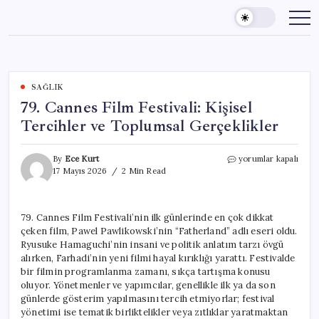
Skip
to
content
SAĞLIK
79. Cannes Film Festivali: Kişisel
Tercihler ve Toplumsal Gerçeklikler
79.
By
Ece Kurt
yorumlar kapalı
Cannes
17 Mayıs 2026
2 Min Read
Film
Festivali:
Kişisel
79. Cannes Film Festivali’nin ilk günlerinde en çok dikkat
Tercihler
çeken film, Pawel Pawlikowski’nin “Fatherland” adlı eseri oldu.
ve
Toplumsal
Ryusuke Hamaguchi’nin insani ve politik anlatım tarzı övgü
Gerçeklikler
alırken, Farhadi’nin yeni filmi hayal kırıklığı yarattı. Festivalde
için
bir filmin programlanma zamanı, sıkça tartışma konusu
oluyor. Yönetmenler ve yapımcılar, genellikle ilk ya da son
günlerde gösterim yapılmasını tercih etmiyorlar; festival
yönetimi ise tematik birliktelikler veya zıtlıklar yaratmaktan