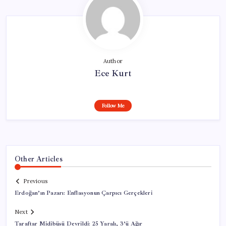
Author
Ece Kurt
Follow Me
Other Articles
Previous
Erdoğan’ın Pazarı: Enflasyonun Çarpıcı Gerçekleri
Next
Taraftar Midibüsü Devrildi: 25 Yaralı, 3’ü Ağır