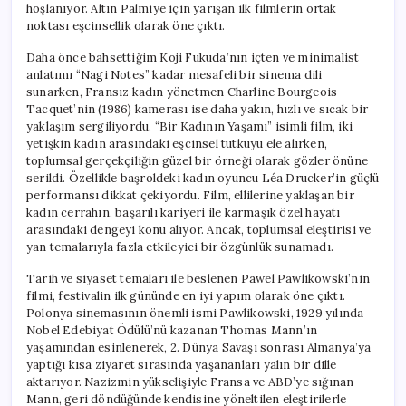
hoşlanıyor. Altın Palmiye için yarışan ilk filmlerin ortak
noktası eşcinsellik olarak öne çıktı.
Daha önce bahsettiğim Koji Fukuda’nın içten ve minimalist
anlatımı “Nagi Notes” kadar mesafeli bir sinema dili
sunarken, Fransız kadın yönetmen Charline Bourgeois-
Tacquet’nin (1986) kamerası ise daha yakın, hızlı ve sıcak bir
yaklaşım sergiliyordu. “Bir Kadının Yaşamı” isimli film, iki
yetişkin kadın arasındaki eşcinsel tutkuyu ele alırken,
toplumsal gerçekçiliğin güzel bir örneği olarak gözler önüne
serildi. Özellikle başroldeki kadın oyuncu Léa Drucker’in güçlü
performansı dikkat çekiyordu. Film, ellilerine yaklaşan bir
kadın cerrahın, başarılı kariyeri ile karmaşık özel hayatı
arasındaki dengeyi konu alıyor. Ancak, toplumsal eleştirisi ve
yan temalarıyla fazla etkileyici bir özgünlük sunamadı.
Tarih ve siyaset temaları ile beslenen Pawel Pawlikowski’nin
filmi, festivalin ilk gününde en iyi yapım olarak öne çıktı.
Polonya sinemasının önemli ismi Pawlikowski, 1929 yılında
Nobel Edebiyat Ödülü’nü kazanan Thomas Mann’ın
yaşamından esinlenerek, 2. Dünya Savaşı sonrası Almanya’ya
yaptığı kısa ziyaret sırasında yaşananları yalın bir dille
aktarıyor. Nazizmin yükselişiyle Fransa ve ABD’ye sığınan
Mann, geri döndüğünde kendisine yöneltilen eleştirilerle