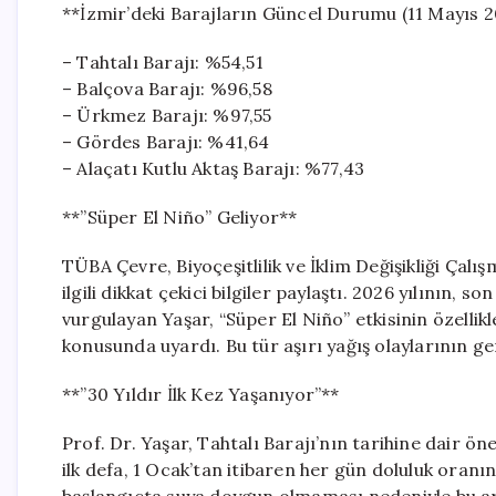
**İzmir’deki Barajların Güncel Durumu (11 Mayıs 2
– Tahtalı Barajı: %54,51
– Balçova Barajı: %96,58
– Ürkmez Barajı: %97,55
– Gördes Barajı: %41,64
– Alaçatı Kutlu Aktaş Barajı: %77,43
**”Süper El Niño” Geliyor**
TÜBA Çevre, Biyoçeşitlilik ve İklim Değişikliği Çalı
ilgili dikkat çekici bilgiler paylaştı. 2026 yılının, s
vurgulayan Yaşar, “Süper El Niño” etkisinin özellik
konusunda uyardı. Bu tür aşırı yağış olaylarının gen
**”30 Yıldır İlk Kez Yaşanıyor”**
Prof. Dr. Yaşar, Tahtalı Barajı’nın tarihine dair ön
ilk defa, 1 Ocak’tan itibaren her gün doluluk oranın