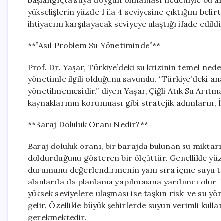
başlangıçta suya doygun olmaması nedeniyle bu art
yükselişlerin yüzde 1 ila 4 seviyesine çıktığını belirt
ihtiyacını karşılayacak seviyeye ulaştığı ifade edildi
**”Asıl Problem Su Yönetiminde”**
Prof. Dr. Yaşar, Türkiye’deki su krizinin temel ned
yönetimle ilgili olduğunu savundu. “Türkiye’deki ana
yönetilmemesidir.” diyen Yaşar, Çiğli Atık Su Arıtm
kaynaklarının korunması gibi stratejik adımların, İ
**Baraj Doluluk Oranı Nedir?**
Baraj doluluk oranı, bir barajda bulunan su mikta
doldurduğunu gösteren bir ölçüttür. Genellikle yüzd
durumunu değerlendirmenin yanı sıra içme suyu temi
alanlarda da planlama yapılmasına yardımcı olur. D
yüksek seviyelere ulaşması ise taşkın riski ve su y
gelir. Özellikle büyük şehirlerde suyun verimli kulla
gerekmektedir.