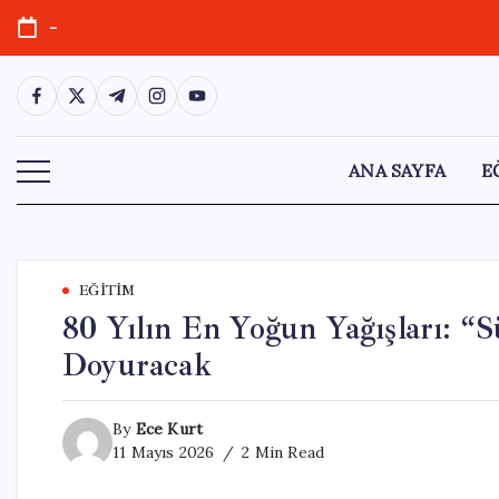
Skip
-
to
content
https://www.facebook.com/
https://twitter.com/
https://t.me/
https://www.instagram.com/
https://youtube.com/
ANA SAYFA
E
EĞITIM
80 Yılın En Yoğun Yağışları: “
Doyuracak
By
Ece Kurt
11 Mayıs 2026
2 Min Read