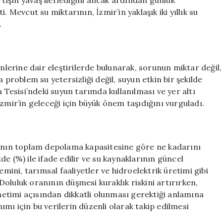
ışın yavaş ilerlediğini ancak ardından günlük
ti. Mevcut su miktarının, İzmir’in yaklaşık iki yıllık su
.
enlerine dair eleştirilerde bulunarak, sorunun miktar değil,
 problem su yetersizliği değil, suyun etkin bir şekilde
a Tesisi’ndeki suyun tarımda kullanılması ve yer altı
zmir’in geleceği için büyük önem taşıdığını vurguladı.
rının toplam depolama kapasitesine göre ne kadarını
e (%) ile ifade edilir ve su kaynaklarının güncel
ni, tarımsal faaliyetler ve hidroelektrik üretimi gibi
oluluk oranının düşmesi kuraklık riskini artırırken,
önetimi açısından dikkatli olunması gerektiği anlamına
nımı için bu verilerin düzenli olarak takip edilmesi