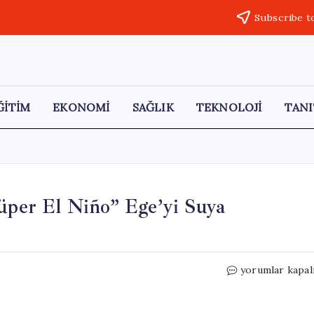
Subscribe t
ĞİTİM
EKONOMİ
SAĞLIK
TEKNOLOJİ
TANI
Süper El Niño” Ege’yi Suya
80
yorumlar kapal
Yılın
En
Yoğun