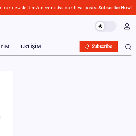
o our newsletter & never miss our best posts.
Subscribe Now!
TIM
İLETİŞİM
Subscribe
SON YAZILAR
ı
Gabar’da yeni rekor! Bakan Bayraktar:
Üretimin, istihdamın ve umudun adresi oldu