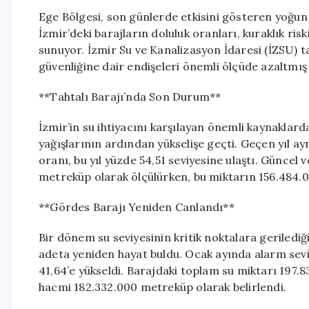
Ege Bölgesi, son günlerde etkisini gösteren yoğun y
İzmir’deki barajların doluluk oranları, kuraklık riski
sunuyor. İzmir Su ve Kanalizasyon İdaresi (İZSU) t
güvenliğine dair endişeleri önemli ölçüde azaltmı
**Tahtalı Barajı’nda Son Durum**
İzmir’in su ihtiyacını karşılayan önemli kaynaklard
yağışlarının ardından yükselişe geçti. Geçen yıl ay
oranı, bu yıl yüzde 54,51 seviyesine ulaştı. Güncel
metreküp olarak ölçülürken, bu miktarın 156.484.0
**Gördes Barajı Yeniden Canlandı**
Bir dönem su seviyesinin kritik noktalara geriledi
adeta yeniden hayat buldu. Ocak ayında alarm seviy
41,64’e yükseldi. Barajdaki toplam su miktarı 197.8
hacmi 182.332.000 metreküp olarak belirlendi.