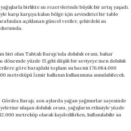
Yağışları:
ağışlarla birlikte su rezervlerinde büyük bir artış yaşadı.
“Süper
yle karşı karşıya kalan bölge için sevindirici bir tablo
El
arafından açıklanan güncel veriler, şehirdeki su
Niño”
ş durumda.
Ege’yi
Suya
Doyuracak
için
an biri olan Tahtalı Barajı’nda doluluk oranı, bahar
nı dönemde yüzde 15 gibi düşük bir seviyeye inen doluluk
 verilere göre barajdaki toplam su hacmi 176.084.000
00 metreküpü İzmir halkının kullanımına sunulabilecek.
ği Gördes Barajı, son aylarda yağan yağmurlar sayesinde
elerine ulaşan doluluk oranı, yağışların etkisiyle yüzde
32.000 metreküp olarak kaydedilirken, kullanılabilir su