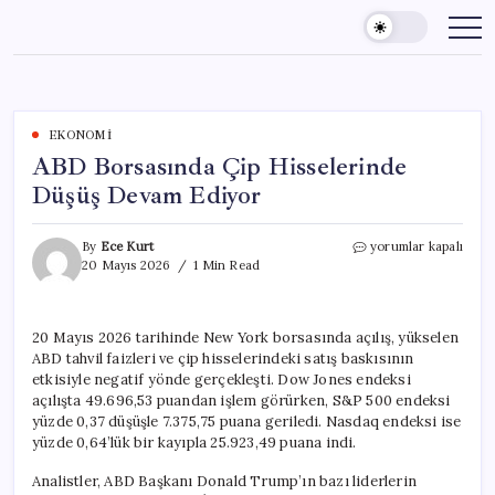
Skip
to
content
EKONOMI
ABD Borsasında Çip Hisselerinde
Düşüş Devam Ediyor
ABD
By
Ece Kurt
yorumlar kapalı
Borsasında
20 Mayıs 2026
1 Min Read
Çip
Hisselerinde
Düşüş
20 Mayıs 2026 tarihinde New York borsasında açılış, yükselen
Devam
ABD tahvil faizleri ve çip hisselerindeki satış baskısının
Ediyor
için
etkisiyle negatif yönde gerçekleşti. Dow Jones endeksi
açılışta 49.696,53 puandan işlem görürken, S&P 500 endeksi
yüzde 0,37 düşüşle 7.375,75 puana geriledi. Nasdaq endeksi ise
yüzde 0,64’lük bir kayıpla 25.923,49 puana indi.
Analistler, ABD Başkanı Donald Trump’ın bazı liderlerin