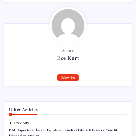
Author
Ece Kurt
Follow Me
Other Articles
Previous
BM Raportörü: İsrail Hapishanelerindeki Filistinli Esirlere Yönelik
İşkenceler Artıyor