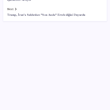
Next
Trump, İran’a Saldırıları “Son Anda” Ertelediğini Duyurdu
SON YAZILAR
Microsoft Edge’den Reklam Engelleyicilerine Engel:
İşte Detaylar
VakıfBank ikinci çeyrekte 16,7 milyar TL net kâr elde
etti
Google Pixel Watch 5 Sızdırıldı: İşte Detaylar