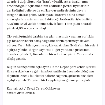
talepleri doğrultusunda “İran’a yönelik askeri saldırının
ertelendiğini” açıklamasının ardından petrol fiyatlarının
gerilediğini belirtse de enflasyon endişelerinin devam
ettiğine dikkat çekti. Enflasyonu kontrol altına almak
amacıyla faiz artırımı yapılabileceği beklentileriyle birlikte
ABD’nin 10 yıl vadeli hazine tahvili faizi 4 baz puan artarak
yüzde 4,66 seviyesine ulaştı.
Çip sektöründeki talebin karşılanmasında yaşanan zorluklar,
çip hisselerindeki satış dalgasını derinleştirmeye devam
ediyor. Yarın bilançosunu açıklayacak olan Nvidia’nın hisseleri
açılışta yüzde 1 değer kaybetti. Diğer yandan, Qualcomm
hisseleri yüzde 3, Broadcom hisseleri ise yüzde 2 oranında
düşüş yaşadı.
Bugün bilançosunu açıklayan Home Depot perakende şirketi,
ilk çeyrekte kar ve gelirinin beklentilerin üzerinde olduğunu
duyurdu. Ancak bu olumlu habere rağmen, şirketin hisseleri
açılışta yüzde 3’e yakın bir kayıpla işlem görmeye başladı.
Kaynak: AA / Sevgi Ceren Gökkoyun
Yazar: Yusuf Arslan