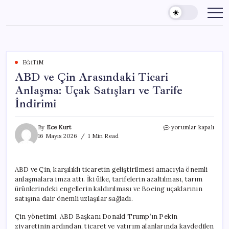
Skip
to
content
EĞITIM
ABD ve Çin Arasındaki Ticari
Anlaşma: Uçak Satışları ve Tarife
İndirimi
ABD
By
Ece Kurt
yorumlar kapalı
ve
16 Mayıs 2026
1 Min Read
Çin
Arasındaki
Ticari
ABD ve Çin, karşılıklı ticaretin geliştirilmesi amacıyla önemli
Anlaşma:
anlaşmalara imza attı. İki ülke, tarifelerin azaltılması, tarım
Uçak
Satışları
ürünlerindeki engellerin kaldırılması ve Boeing uçaklarının
ve
satışına dair önemli uzlaşılar sağladı.
Tarife
İndirimi
Çin yönetimi, ABD Başkanı Donald Trump’ın Pekin
için
ziyaretinin ardından, ticaret ve yatırım alanlarında kaydedilen