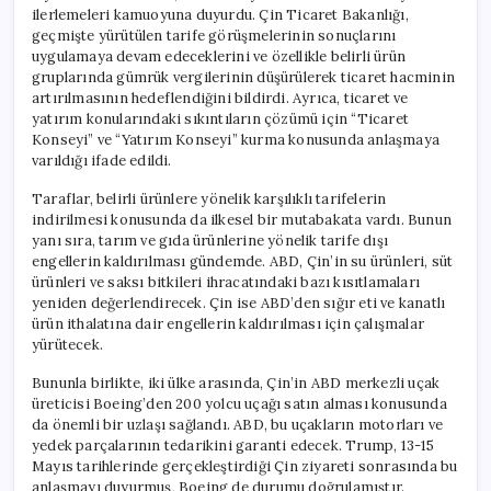
ilerlemeleri kamuoyuna duyurdu. Çin Ticaret Bakanlığı,
geçmişte yürütülen tarife görüşmelerinin sonuçlarını
uygulamaya devam edeceklerini ve özellikle belirli ürün
gruplarında gümrük vergilerinin düşürülerek ticaret hacminin
artırılmasının hedeflendiğini bildirdi. Ayrıca, ticaret ve
yatırım konularındaki sıkıntıların çözümü için “Ticaret
Konseyi” ve “Yatırım Konseyi” kurma konusunda anlaşmaya
varıldığı ifade edildi.
Taraflar, belirli ürünlere yönelik karşılıklı tarifelerin
indirilmesi konusunda da ilkesel bir mutabakata vardı. Bunun
yanı sıra, tarım ve gıda ürünlerine yönelik tarife dışı
engellerin kaldırılması gündemde. ABD, Çin’in su ürünleri, süt
ürünleri ve saksı bitkileri ihracatındaki bazı kısıtlamaları
yeniden değerlendirecek. Çin ise ABD’den sığır eti ve kanatlı
ürün ithalatına dair engellerin kaldırılması için çalışmalar
yürütecek.
Bununla birlikte, iki ülke arasında, Çin’in ABD merkezli uçak
üreticisi Boeing’den 200 yolcu uçağı satın alması konusunda
da önemli bir uzlaşı sağlandı. ABD, bu uçakların motorları ve
yedek parçalarının tedarikini garanti edecek. Trump, 13-15
Mayıs tarihlerinde gerçekleştirdiği Çin ziyareti sonrasında bu
anlaşmayı duyurmuş, Boeing de durumu doğrulamıştır.