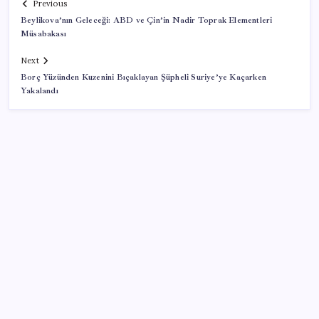
Previous
Beylikova’nın Geleceği: ABD ve Çin’in Nadir Toprak Elementleri
Müsabakası
Next
Borç Yüzünden Kuzenini Bıçaklayan Şüpheli Suriye’ye Kaçarken
Yakalandı
SON YAZILAR
Microsoft Edge’den Reklam Engelleyicilerine Engel:
İşte Detaylar
VakıfBank ikinci çeyrekte 16,7 milyar TL net kâr elde