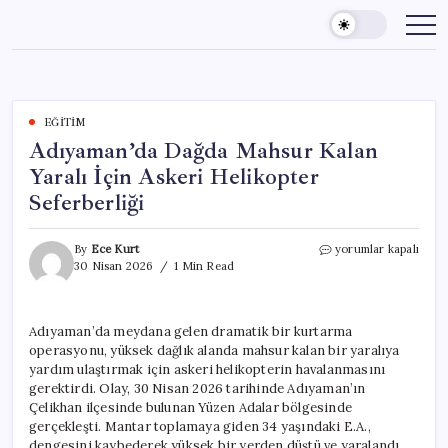
Skip
to
content
EĞITIM
Adıyaman’da Dağda Mahsur Kalan
Yaralı İçin Askeri Helikopter
Seferberliği
Adıyaman’da
By
Ece Kurt
yorumlar kapalı
Dağda
30 Nisan 2026
1 Min Read
Mahsur
Kalan
Yaralı
Adıyaman’da meydana gelen dramatik bir kurtarma
İçin
operasyonu, yüksek dağlık alanda mahsur kalan bir yaralıya
Askeri
Helikopter
yardım ulaştırmak için askeri helikopterin havalanmasını
Seferberliği
gerektirdi. Olay, 30 Nisan 2026 tarihinde Adıyaman’ın
için
Çelikhan ilçesinde bulunan Yüzen Adalar bölgesinde
gerçekleşti. Mantar toplamaya giden 34 yaşındaki E.A.,
dengesini kaybederek yüksek bir yerden düştü ve yaralandı.