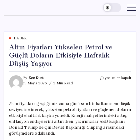
Skip
to
content
HABER
Altın Fiyatları Yükselen Petrol ve
Güçlü Doların Etkisiyle Haftalık
Düşüş Yaşıyor
Altın
By
Ece Kurt
yorumlar kapalı
Fiyatları
15 Mayıs 2026
2 Min Read
Yükselen
Petrol
ve
Altın fiyatları, geçtiğimiz cuma günü son bir haftanın en düşük
Güçlü
seviyesine inerek, yükselen petrol fiyatları ve güçlenen doların
Doların
Etkisiyle
etkisiyle haftalık kayba yöneldi. Enerji maliyetlerindeki artış,
Haftalık
enflasyon endişelerini artırırken, yatırımcılar ABD Başkanı
Düşüş
Donald Trump ile Çin Devlet Başkanı Şi Cinping arasındaki
Yaşıyor
görüşmelere odaklandı.
için