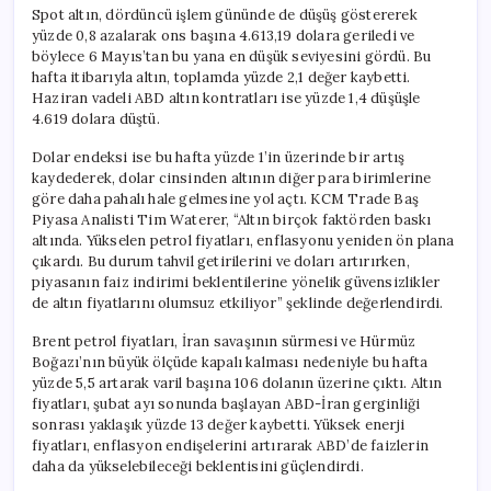
Spot altın, dördüncü işlem gününde de düşüş göstererek
yüzde 0,8 azalarak ons başına 4.613,19 dolara geriledi ve
böylece 6 Mayıs’tan bu yana en düşük seviyesini gördü. Bu
hafta itibarıyla altın, toplamda yüzde 2,1 değer kaybetti.
Haziran vadeli ABD altın kontratları ise yüzde 1,4 düşüşle
4.619 dolara düştü.
Dolar endeksi ise bu hafta yüzde 1’in üzerinde bir artış
kaydederek, dolar cinsinden altının diğer para birimlerine
göre daha pahalı hale gelmesine yol açtı. KCM Trade Baş
Piyasa Analisti Tim Waterer, “Altın birçok faktörden baskı
altında. Yükselen petrol fiyatları, enflasyonu yeniden ön plana
çıkardı. Bu durum tahvil getirilerini ve doları artırırken,
piyasanın faiz indirimi beklentilerine yönelik güvensizlikler
de altın fiyatlarını olumsuz etkiliyor” şeklinde değerlendirdi.
Brent petrol fiyatları, İran savaşının sürmesi ve Hürmüz
Boğazı’nın büyük ölçüde kapalı kalması nedeniyle bu hafta
yüzde 5,5 artarak varil başına 106 dolanın üzerine çıktı. Altın
fiyatları, şubat ayı sonunda başlayan ABD-İran gerginliği
sonrası yaklaşık yüzde 13 değer kaybetti. Yüksek enerji
fiyatları, enflasyon endişelerini artırarak ABD’de faizlerin
daha da yükselebileceği beklentisini güçlendirdi.