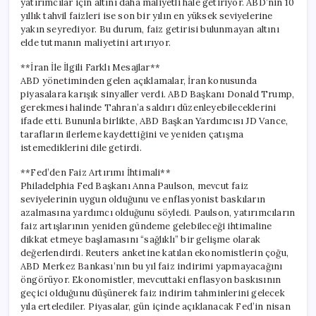
yatırımcılar için altını daha maliyetli hale getiriyor. ABD’nin 10
yıllık tahvil faizleri ise son bir yılın en yüksek seviyelerine
yakın seyrediyor. Bu durum, faiz getirisi bulunmayan altını
elde tutmanın maliyetini artırıyor.
**İran İle İlgili Farklı Mesajlar**
ABD yönetiminden gelen açıklamalar, İran konusunda
piyasalara karışık sinyaller verdi. ABD Başkanı Donald Trump,
gerekmesi halinde Tahran’a saldırı düzenleyebileceklerini
ifade etti. Bununla birlikte, ABD Başkan Yardımcısı JD Vance,
tarafların ilerleme kaydettiğini ve yeniden çatışma
istemediklerini dile getirdi.
**Fed’den Faiz Artırımı İhtimali**
Philadelphia Fed Başkanı Anna Paulson, mevcut faiz
seviyelerinin uygun olduğunu ve enflasyonist baskıların
azalmasına yardımcı olduğunu söyledi. Paulson, yatırımcıların
faiz artışlarının yeniden gündeme gelebileceği ihtimaline
dikkat etmeye başlamasını “sağlıklı” bir gelişme olarak
değerlendirdi. Reuters anketine katılan ekonomistlerin çoğu,
ABD Merkez Bankası’nın bu yıl faiz indirimi yapmayacağını
öngörüyor. Ekonomistler, mevcuttaki enflasyon baskısının
geçici olduğunu düşünerek faiz indirim tahminlerini gelecek
yıla ertelediler. Piyasalar, gün içinde açıklanacak Fed’in nisan