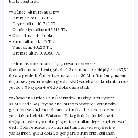
baskı oluşturdu.
20
Mayıs
**Güncel Altın Fiyatları:**
2026
– Gram altın: 6.537 TL
Güncel
– Çeyrek altın: 10.742 TL
Fiyatlar**
– Cumhuriyet altını: 42.816 TL
için
– Ons altın: 4.467 dolar
– Yarım altın: 21.477 TL
– Tam altın: 43.210 TL
– Gremse altın: 108.356 TL
**Altın Fiyatlarındaki Düşüş Devam Ediyor**
Spot altının ons fiyatı, yüzde 0,3 oranında bir düşüşle 4.467,59
dolara geriledi. Önceki seansta, altın 30 Mart’tan bu yana en
düşük seviyesinde işlem gördü. ABD vadeli altın kontratları ise
yüzde 0,9 kayıpla 4.471,10 dolardan satıldı.
**Yükselen Faizler Altın Üzerindeki Baskıyı Artırıyor**
KCM Trade Baş Piyasa Analisti Tim Waterer, artan tahvil
getirileri ve güçlenen doların altın fiyatları üzerinde baskı
yarattığını belirtti. Waterer, “Faiz görünümündeki sert
değişim nedeniyle dolar güçlenirken, altın değer kaybediyor”
dedi. Dolar endeksi, son altı haftanın zirve seviyelerine
yaklaşırken, güçlü dolar, diğer para birimlerini kullanan