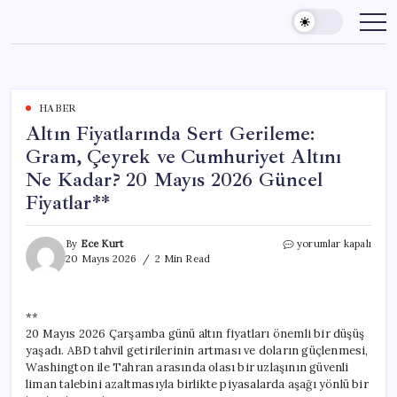
Skip
to
content
HABER
Altın Fiyatlarında Sert Gerileme:
Gram, Çeyrek ve Cumhuriyet Altını
Ne Kadar? 20 Mayıs 2026 Güncel
Fiyatlar**
Altın
By
Ece Kurt
yorumlar kapalı
Fiyatlarında
20 Mayıs 2026
2 Min Read
Sert
Gerileme:
Gram,
**
Çeyrek
20 Mayıs 2026 Çarşamba günü altın fiyatları önemli bir düşüş
ve
Cumhuriyet
yaşadı. ABD tahvil getirilerinin artması ve doların güçlenmesi,
Altını
Washington ile Tahran arasında olası bir uzlaşının güvenli
Ne
liman talebini azaltmasıyla birlikte piyasalarda aşağı yönlü bir
Kadar?