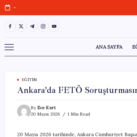
Skip
-
to
content
https://www.facebook.com/
https://twitter.com/
https://t.me/
https://www.instagram.com/
https://youtube.com/
ANA SAYFA
E
EĞITIM
Ankara’da FETÖ Soruşturmasınd
By
Ece Kurt
20 Mayıs 2026
1 Min Read
20 Mayıs 2026 tarihinde, Ankara Cumhuriyet Başsav