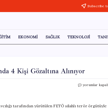
Subscribe t
ĞİTİM
EKONOMİ
SAĞLIK
TEKNOLOJİ
TANI
a 4 Kişi Gözaltına Alınıyor
Ankara’da
yorumlar kapal
FETÖ
Soruşturmasın
4
Kişi
cılığı tarafından yürütülen FETÖ silahlı terör örgütüyle