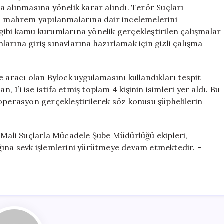
Gözaltına
a alınmasına yönelik karar alındı. Terör Suçları
Alınıyor
 mahrem yapılanmalarına dair incelemelerini
için
gibi kamu kurumlarına yönelik gerçekleştirilen çalışmalar
arına giriş sınavlarına hazırlamak için gizli çalışma
e aracı olan Bylock uygulamasını kullandıkları tespit
, 1’i ise istifa etmiş toplam 4 kişinin isimleri yer aldı. Bu
operasyon gerçekleştirilerek söz konusu şüphelilerin
 Mali Suçlarla Mücadele Şube Müdürlüğü ekipleri,
ğına sevk işlemlerini yürütmeye devam etmektedir. –