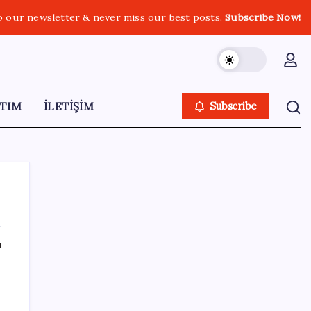
o our newsletter & never miss our best posts.
Subscribe Now!
TIM
İLETİŞİM
Subscribe
ı
SON YAZILAR
da
YENİ Parti Arguvan ilçe örgütü kuruldu, ilk
üyeler Belediye Başkanı Ersoy Eren ve