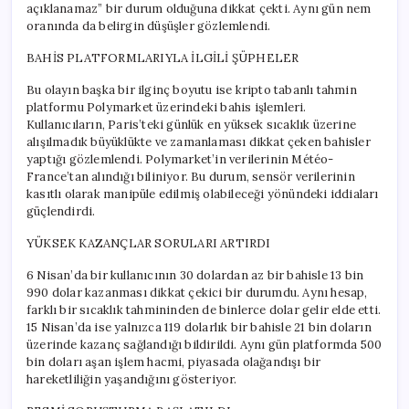
açıklanamaz” bir durum olduğuna dikkat çekti. Aynı gün nem
oranında da belirgin düşüşler gözlemlendi.
BAHİS PLATFORMLARIYLA İLGİLİ ŞÜPHELER
Bu olayın başka bir ilginç boyutu ise kripto tabanlı tahmin
platformu Polymarket üzerindeki bahis işlemleri.
Kullanıcıların, Paris’teki günlük en yüksek sıcaklık üzerine
alışılmadık büyüklükte ve zamanlaması dikkat çeken bahisler
yaptığı gözlemlendi. Polymarket’in verilerinin Météo-
France’tan alındığı biliniyor. Bu durum, sensör verilerinin
kasıtlı olarak manipüle edilmiş olabileceği yönündeki iddiaları
güçlendirdi.
YÜKSEK KAZANÇLAR SORULARI ARTIRDI
6 Nisan’da bir kullanıcının 30 dolardan az bir bahisle 13 bin
990 dolar kazanması dikkat çekici bir durumdu. Aynı hesap,
farklı bir sıcaklık tahmininden de binlerce dolar gelir elde etti.
15 Nisan’da ise yalnızca 119 dolarlık bir bahisle 21 bin doların
üzerinde kazanç sağlandığı bildirildi. Aynı gün platformda 500
bin doları aşan işlem hacmi, piyasada olağandışı bir
hareketliliğin yaşandığını gösteriyor.