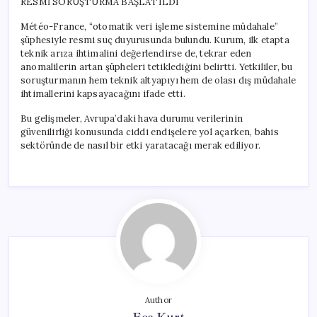
RESMİ SORUŞTURMA BAŞLATILDI
Météo-France, “otomatik veri işleme sistemine müdahale”
şüphesiyle resmi suç duyurusunda bulundu. Kurum, ilk etapta
teknik arıza ihtimalini değerlendirse de, tekrar eden
anomalilerin artan şüpheleri tetiklediğini belirtti. Yetkililer, bu
soruşturmanın hem teknik altyapıyı hem de olası dış müdahale
ihtimallerini kapsayacağını ifade etti.
Bu gelişmeler, Avrupa’daki hava durumu verilerinin
güvenilirliği konusunda ciddi endişelere yol açarken, bahis
sektöründe de nasıl bir etki yaratacağı merak ediliyor.
Author
Ece Kurt