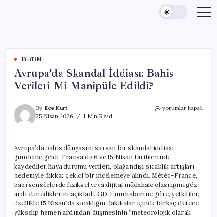
Skip
to
content
EĞITIM
Avrupa’da Skandal İddiası: Bahis
Verileri Mi Manipüle Edildi?
Avrupa’da
By
Ece Kurt
yorumlar kapalı
Skandal
25 Nisan 2026
1 Min Read
İddiası:
Bahis
Verileri
Avrupa’da bahis dünyasını sarsan bir skandal iddiası
Mi
gündeme geldi. Fransa’da 6 ve 15 Nisan tarihlerinde
Manipüle
Edildi?
kaydedilen hava durumu verileri, olağandışı sıcaklık artışları
için
nedeniyle dikkat çekici bir incelemeye alındı. Météo-France,
bazı sensörlerde fiziksel veya dijital müdahale olasılığını göz
ardı etmediklerini açıkladı. GDH’nın haberine göre, yetkililer,
özellikle 15 Nisan’da sıcaklığın dakikalar içinde birkaç derece
yükselip hemen ardından düşmesinin “meteorolojik olarak