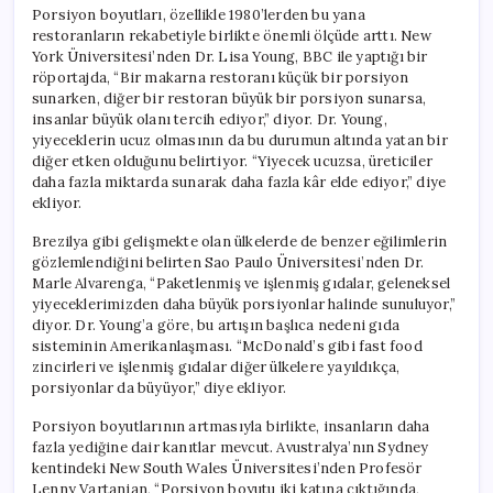
Porsiyon boyutları, özellikle 1980’lerden bu yana
restoranların rekabetiyle birlikte önemli ölçüde arttı. New
York Üniversitesi’nden Dr. Lisa Young, BBC ile yaptığı bir
röportajda, “Bir makarna restoranı küçük bir porsiyon
sunarken, diğer bir restoran büyük bir porsiyon sunarsa,
insanlar büyük olanı tercih ediyor,” diyor. Dr. Young,
yiyeceklerin ucuz olmasının da bu durumun altında yatan bir
diğer etken olduğunu belirtiyor. “Yiyecek ucuzsa, üreticiler
daha fazla miktarda sunarak daha fazla kâr elde ediyor,” diye
ekliyor.
Brezilya gibi gelişmekte olan ülkelerde de benzer eğilimlerin
gözlemlendiğini belirten Sao Paulo Üniversitesi’nden Dr.
Marle Alvarenga, “Paketlenmiş ve işlenmiş gıdalar, geleneksel
yiyeceklerimizden daha büyük porsiyonlar halinde sunuluyor,”
diyor. Dr. Young’a göre, bu artışın başlıca nedeni gıda
sisteminin Amerikanlaşması. “McDonald’s gibi fast food
zincirleri ve işlenmiş gıdalar diğer ülkelere yayıldıkça,
porsiyonlar da büyüyor,” diye ekliyor.
Porsiyon boyutlarının artmasıyla birlikte, insanların daha
fazla yediğine dair kanıtlar mevcut. Avustralya’nın Sydney
kentindeki New South Wales Üniversitesi’nden Profesör
Lenny Vartanian, “Porsiyon boyutu iki katına çıktığında,