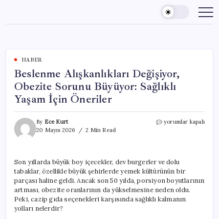
Skip
to
content
HABER
Beslenme Alışkanlıkları Değişiyor,
Obezite Sorunu Büyüyor: Sağlıklı
Yaşam İçin Öneriler
Beslenme
By
Ece Kurt
yorumlar kapalı
Alışkanlıkları
20 Mayıs 2026
2 Min Read
Değişiyor,
Obezite
Sorunu
Son yıllarda büyük boy içecekler, dev burgerler ve dolu
Büyüyor:
tabaklar, özellikle büyük şehirlerde yemek kültürünün bir
Sağlıklı
Yaşam
parçası haline geldi. Ancak son 50 yılda, porsiyon boyutlarının
İçin
artması, obezite oranlarının da yükselmesine neden oldu.
Öneriler
Peki, cazip gıda seçenekleri karşısında sağlıklı kalmanın
için
yolları nelerdir?