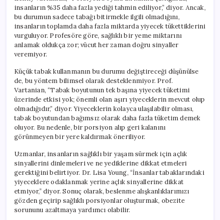
insanların %35 daha fazla yediği tahmin ediliyor,” diyor. Ancak,
bu durumun sadece tabağı bitirmekle ilgili olmadığını,
insanların toplamda daha fazla miktarda yiyecek tükettiklerini
vurguluyor. Profesöre göre, sağlıklı bir yeme miktarını
anlamak oldukça zor; vücut her zaman doğru sinyaller
veremiyor.
Küçük tabak kullanmanın bu durumu değiştireceği düşünülse
de, bu yöntem bilimsel olarak desteklenmiyor. Prof.
Vartanian, “Tabak boyutunun tek başına yiyecek tüketimi
üzerinde etkisi yok; önemli olan aşırı yiyeceklerin mevcut olup
olmadığıdır,” diyor. Yiyeceklerin kolayca ulaşılabilir olması,
tabak boyutundan bağımsız olarak daha fazla tüketim demek
oluyor. Bu nedenle, bir porsiyon alıp geri kalanını
görünmeyen bir yere kaldırmak öneriliyor.
Uzmanlar, insanların sağlıklı bir yaşam sürmek için açlık
sinyallerini dinlemeleri ve ne yediklerine dikkat etmeleri
gerektiğini belirtiyor. Dr. Lisa Young, “İnsanlar tabaklarındaki
yiyeceklere odaklanmak yerine açlık sinyallerine dikkat
etmiyor,” diyor. Sonuç olarak, beslenme alışkanlıklarımızı
gözden geçirip sağlıklı porsiyonlar oluşturmak, obezite
sorununu azaltmaya yardımcı olabilir.