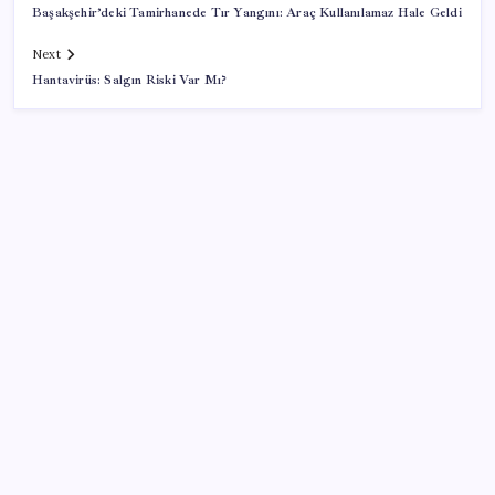
Başakşehir’deki Tamirhanede Tır Yangını: Araç Kullanılamaz Hale Geldi
Next
Hantavirüs: Salgın Riski Var Mı?
SON YAZILAR
YENİ Parti Arguvan ilçe örgütü kuruldu, ilk üyeler
Belediye Başkanı Ersoy Eren ve meclis üyeleri oldu
Enflasyon ve faizde düşüş beklemeyin
Son Dakika… En düşük emekli maaşı farkının
yatacağı tarih belli oldu