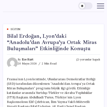
Skip
to
content
EĞITIM
Bilal Erdoğan, Lyon’daki
“Anadolu’dan Avrupa’ya Ortak Miras
Buluşmaları” Etkinliğinde Konuştu
Bilal
By
Ece Kurt
yorumlar kapalı
Erdoğan,
20 Mayıs 2026
2 Min Read
Lyon’daki
“Anadolu’dan
Avrupa’ya
Fransa’nın Lyon kentinde, Uluslararası Demokratlar Birliği
Ortak
(UID) tarafından düzenlenen “Anadolu’dan Avrupa’ya Ortak
Miras
Buluşmaları”
Miras Buluşmaları” programı büyük ilgi gördü. Etkinliğe
Etkinliğinde
katılanlar arasında Yurtdışı Türkler ve Akraba Topluluklar
Konuştu
(YTB) Başkanı Abdulhadi Turus, Türkiye’nin Lyon
için
Başkonsolosu Elif Çelebican, İlim Yayma Vakfı Mütevelli
Heyeti Başkanı Bilal Erdoğan, AK Parti Genel Başkan