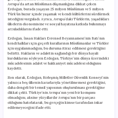
Avrupa’da artan Müslüman düşmanlığına dikkat çeken
Erdoğan, burada yaşayan 25 milyon Müslüman ve 5 milyon
Türk’ün huzur içinde yaşamak ve kendi kültürlerini sürdürmek
istediğini vurguladı. Ayrıca, Avrupa’daki Türklerin, yaşadıkları
ülkelerin ekonomisine ve sosyal hayatına katkıda bulunmayı
arzuladıklarını ifade etti.
Erdoğan, İnsan Hakları Evrensel Beyannamesi’nin Batı’nın
kendi halkları için geçerli kurallarının Müslümanlar ve Türkler
için uygulanmadığını, bu duruma itiraz edilmesi gerektiğini
belirtti. Hakların ve adaletin sağlandığı bir dünya hayali
kurduklarını söyleyen Erdoğan, Türkiye’nin dünya üzerindeki
mücadelesinin adalet ve hakkaniyet mücadelesi olduğunu
kaydetti.
Son olarak, Erdoğan, Birleşmiş Milletler Güvenlik Konseyi’nin
yalnızca beş ülkenin kararlarıyla yönetilmemesi gerektiğini,
daha dengeli bir temsil yapısının oluşturulması gerektiğine
dikkat çekti. Türkiye’nin Avrupa’nın yeni bir komşusu
olmadığını, aksine yüzyıllardır Avrupa’nın bir parçası
olduğunu hatırlatarak, bu gerçeğin kimse tarafından inkar
edilemeyeceğini ifade etti.