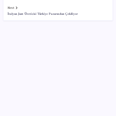
Next
İtalyan Jant Üreticisi Türkiye Pazarından Çekiliyor
SON YAZILAR
Gabar’da yeni rekor! Bakan Bayraktar: Üretimin,
istihdamın ve umudun adresi oldu
YENİ Parti Arguvan ilçe örgütü kuruldu, ilk üyeler
Belediye Başkanı Ersoy Eren ve meclis üyeleri oldu
Enflasyon ve faizde düşüş beklemeyin