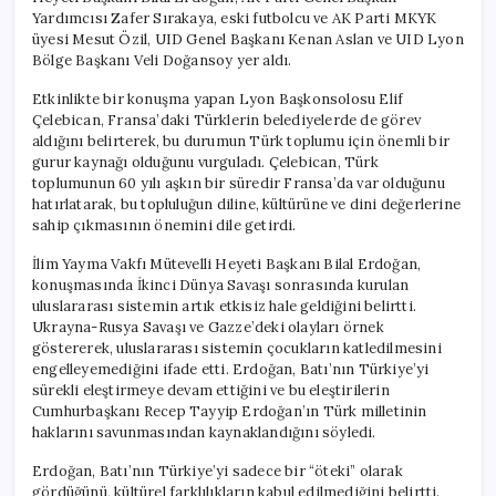
Yardımcısı Zafer Sırakaya, eski futbolcu ve AK Parti MKYK
üyesi Mesut Özil, UID Genel Başkanı Kenan Aslan ve UID Lyon
Bölge Başkanı Veli Doğansoy yer aldı.
Etkinlikte bir konuşma yapan Lyon Başkonsolosu Elif
Çelebican, Fransa’daki Türklerin belediyelerde de görev
aldığını belirterek, bu durumun Türk toplumu için önemli bir
gurur kaynağı olduğunu vurguladı. Çelebican, Türk
toplumunun 60 yılı aşkın bir süredir Fransa’da var olduğunu
hatırlatarak, bu topluluğun diline, kültürüne ve dini değerlerine
sahip çıkmasının önemini dile getirdi.
İlim Yayma Vakfı Mütevelli Heyeti Başkanı Bilal Erdoğan,
konuşmasında İkinci Dünya Savaşı sonrasında kurulan
uluslararası sistemin artık etkisiz hale geldiğini belirtti.
Ukrayna-Rusya Savaşı ve Gazze’deki olayları örnek
göstererek, uluslararası sistemin çocukların katledilmesini
engelleyemediğini ifade etti. Erdoğan, Batı’nın Türkiye’yi
sürekli eleştirmeye devam ettiğini ve bu eleştirilerin
Cumhurbaşkanı Recep Tayyip Erdoğan’ın Türk milletinin
haklarını savunmasından kaynaklandığını söyledi.
Erdoğan, Batı’nın Türkiye’yi sadece bir “öteki” olarak
gördüğünü, kültürel farklılıkların kabul edilmediğini belirtti.