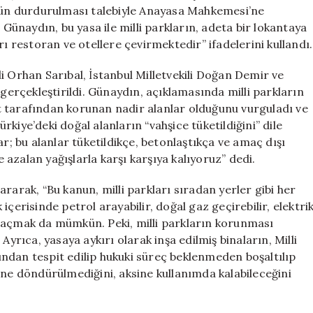
Mahkemesi’ne
ünün durdurulması talebiyle Anayasa Mahkemesi’ne
götürdü
ünaydın, bu yasa ile milli parkların, adeta bir lokantaya
için
rı restoran ve otellere çevirmektedir” ifadelerini kullandı.
i Orhan Sarıbal, İstanbul Milletvekili Doğan Demir ve
 gerçekleştirildi. Günaydın, açıklamasında milli parkların
let tarafından korunan nadir alanlar olduğunu vurguladı ve
kiye’deki doğal alanların “vahşice tüketildiğini” dile
ar; bu alanlar tüketildikçe, betonlaştıkça ve amaç dışı
e azalan yağışlarla karşı karşıya kalıyoruz” dedi.
rarak, “Bu kanun, milli parkları sıradan yerler gibi her
k içerisinde petrol arayabilir, doğal gaz geçirebilir, elektri
sis açmak da mümkün. Peki, milli parkların korunması
Ayrıca, yasaya aykırı olarak inşa edilmiş binaların, Milli
ndan tespit edilip hukuki süreç beklenmeden boşaltılıp
haline döndürülmediğini, aksine kullanımda kalabileceğini