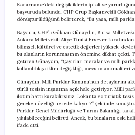
Kararname’deki değişikliklerin iptali ve yürürlüğ
başvuruda bulundu. CHP Grup Başkanvekili Gökhan G
dönüştürüldüğünü belirterek, “Bu yasa, milli parkla
Başvuru, CHP’li Gökhan Günaydın, Bursa Milletvekil
Ankara Milletvekili Aliye Timisi Ersever tarafından
bilimsel, kültürel ve estetik değerleri yüksek, dev
bu alanların korunmasının önemine dikkat çekti. Tür
getiren Günaydın, “Çayırlar, meralar ve milli parkl
kullanıldıkça iklim değişikliği, mevsim anomalileri v
Günaydın, Milli Parklar Kanunu’nun detaylarını akta
türlü tesisin inşaatına açık hale getiriyor. Milli par
iletim hattı kurabilirsiniz. Lokanta ve turistik te
gereken özelliği nerede kalıyor?” şeklinde konuştu. 
Parklar Genel Müdürlüğü ve Tarım Bakanlığı tarafı
yıkılabileceğini belirtti. Ancak, bu binaların eski 
ifade etti.