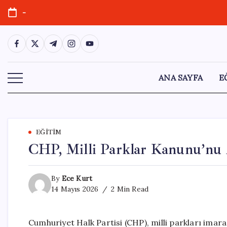
Skip
-
to
content
https://www.facebook.com/
https://twitter.com/
https://t.me/
https://www.instagram.com/
https://youtube.com/
ANA SAYFA
E
EĞITIM
CHP, Milli Parklar Kanunu’nu
By
Ece Kurt
14 Mayıs 2026
2 Min Read
Cumhuriyet Halk Partisi (CHP), milli parkları ima