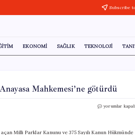
Subscribe t
ĞİTİM
EKONOMİ
SAĞLIK
TEKNOLOJİ
TANI
 Anayasa Mahkemesi’ne götürdü
CHP,
yorumlar kapal
Milli
Parklar
Kanunu’nu
Anayasa
ra açan Milli Parklar Kanunu ve 375 Sayılı Kanun Hükmünde