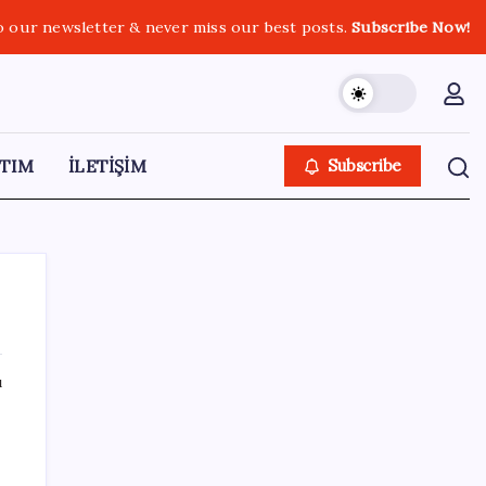
o our newsletter & never miss our best posts.
Subscribe Now!
TIM
İLETİŞİM
Subscribe
ı
SON YAZILAR
Gabar’da yeni rekor! Bakan Bayraktar:
Üretimin, istihdamın ve umudun adresi oldu