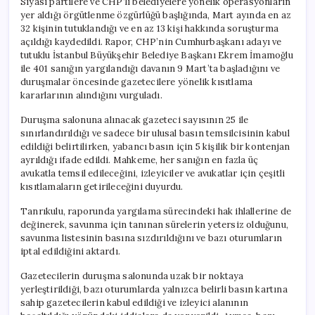
Siyasi partilere ve CHP’li belediyelere yönelik operasyonların
yer aldığı örgütlenme özgürlüğü başlığında, Mart ayında en az
32 kişinin tutuklandığı ve en az 13 kişi hakkında soruşturma
açıldığı kaydedildi. Rapor, CHP’nin Cumhurbaşkanı adayı ve
tutuklu İstanbul Büyükşehir Belediye Başkanı Ekrem İmamoğlu
ile 401 sanığın yargılandığı davanın 9 Mart’ta başladığını ve
duruşmalar öncesinde gazetecilere yönelik kısıtlama
kararlarının alındığını vurguladı.
Duruşma salonuna alınacak gazeteci sayısının 25 ile
sınırlandırıldığı ve sadece bir ulusal basın temsilcisinin kabul
edildiği belirtilirken, yabancı basın için 5 kişilik bir kontenjan
ayrıldığı ifade edildi. Mahkeme, her sanığın en fazla üç
avukatla temsil edileceğini, izleyiciler ve avukatlar için çeşitli
kısıtlamaların getirileceğini duyurdu.
Tanrıkulu, raporunda yargılama sürecindeki hak ihlallerine de
değinerek, savunma için tanınan sürelerin yetersiz olduğunu,
savunma listesinin basına sızdırıldığını ve bazı oturumların
iptal edildiğini aktardı.
Gazetecilerin duruşma salonunda uzak bir noktaya
yerleştirildiği, bazı oturumlarda yalnızca belirli basın kartına
sahip gazetecilerin kabul edildiği ve izleyici alanının