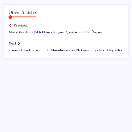
Other Articles
Previous
Marketlerde Sağlıklı Ekmek Seçimi: Çavdar ve Lifin Önemi
Next
Cannes Film Festivali’nde Almodovar’dan Netanyahu’ya Sert Eleştiriler
SON YAZILAR
Bakan Kacır: 23 yılda imalat sanayi katma değerimizi