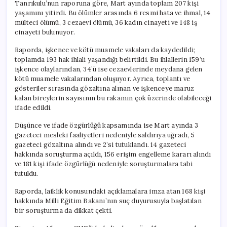
Tanrıkulu’nun raporuna göre, Mart ayında toplam 207 kişi
yaşamını yitirdi. Bu ölümler arasında 6 resmi hata ve ihmal, 14
mülteci ölümü, 3 cezaevi ölümü, 36 kadın cinayeti ve 148 iş
cinayeti bulunuyor.
Raporda, işkence ve kötü muamele vakaları da kaydedildi;
toplamda 193 hak ihlali yaşandığı belirtildi. Bu ihlallerin 159’u
işkence olaylarından, 34’ü ise cezaevlerinde meydana gelen
kötü muamele vakalarından oluşuyor. Ayrıca, toplantı ve
gösteriler sırasında gözaltına alınan ve işkenceye maruz
kalan bireylerin sayısının bu rakamın çok üzerinde olabileceği
ifade edildi.
Düşünce ve ifade özgürlüğü kapsamında ise Mart ayında 3
gazeteci mesleki faaliyetleri nedeniyle saldırıya uğradı, 5
gazeteci gözaltına alındı ve 2’si tutuklandı. 14 gazeteci
hakkında soruşturma açıldı, 156 erişim engelleme kararı alındı
ve 181 kişi ifade özgürlüğü nedeniyle soruşturmalara tabi
tutuldu.
Raporda, laiklik konusundaki açıklamalara imza atan 168 kişi
hakkında Milli Eğitim Bakanı’nın suç duyurusuyla başlatılan
bir soruşturma da dikkat çekti.