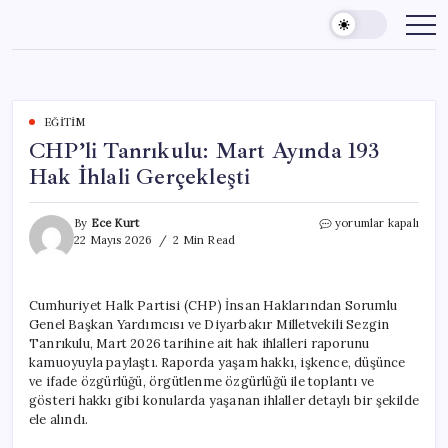
Skip
to
content
EĞITIM
CHP’li Tanrıkulu: Mart Ayında 193
Hak İhlali Gerçekleşti
CHP’li
By
Ece Kurt
yorumlar kapalı
Tanrıkulu:
22 Mayıs 2026
2 Min Read
Mart
Ayında
193
Cumhuriyet Halk Partisi (CHP) İnsan Haklarından Sorumlu
Hak
Genel Başkan Yardımcısı ve Diyarbakır Milletvekili Sezgin
İhlali
Gerçekleşti
Tanrıkulu, Mart 2026 tarihine ait hak ihlalleri raporunu
için
kamuoyuyla paylaştı. Raporda yaşam hakkı, işkence, düşünce
ve ifade özgürlüğü, örgütlenme özgürlüğü ile toplantı ve
gösteri hakkı gibi konularda yaşanan ihlaller detaylı bir şekilde
ele alındı.