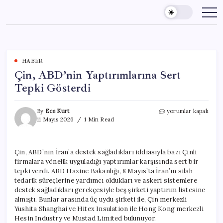
Skip
to
content
HABER
Çin, ABD’nin Yaptırımlarına Sert
Tepki Gösterdi
Çin,
By
Ece Kurt
yorumlar kapalı
ABD’nin
11 Mayıs 2026
1 Min Read
Yaptırımlarına
Sert
Tepki
Çin, ABD’nin İran’a destek sağladıkları iddiasıyla bazı Çinli
Gösterdi
firmalara yönelik uyguladığı yaptırımlar karşısında sert bir
için
tepki verdi. ABD Hazine Bakanlığı, 8 Mayıs’ta İran’ın silah
tedarik süreçlerine yardımcı oldukları ve askeri sistemlere
destek sağladıkları gerekçesiyle beş şirketi yaptırım listesine
almıştı. Bunlar arasında üç uydu şirketi ile, Çin merkezli
Yushita Shanghai ve Hitex Insulation ile Hong Kong merkezli
Hesin Industry ve Mustad Limited bulunuyor.