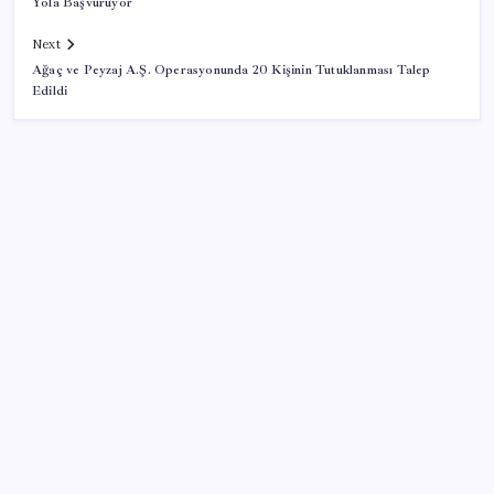
Yola Başvuruyor
Next
Ağaç ve Peyzaj A.Ş. Operasyonunda 20 Kişinin Tutuklanması Talep
Edildi
SON YAZILAR
500 tam puan almıştı… LGS birincisi Umut’un tercihi
belli oldu
Meta’ya çocuk güvenliği davasında 567 milyon dolar
ceza