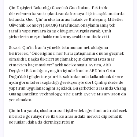
Çin Dışişleri Bakanlığı Sözcüsü Guo Jiakun, Pekin’de
düzenlenen basın toplantısında konuya ilişkin açıklamalarda
bulundu. Guo, Çin’in uluslararası hukuk ve Birleşmiş Milletler
Güvenlik Konseyi (BMGK) tarafından onaylanmamış tek
taraflı yaptırımlara karşı olduğunu vurgulayarak, Çinli
şirketlerin meşru haklarını koruyacaklarını ifade etti.
Sözcü, Çin’in İran’a yönelik tutumunun net olduğunu
belirterek, “Önceliğimiz, her türlü çatışmanın önüne geçmek
olmalıdır. Başka ülkeleri suçlamak için durumu istismar
etmekten kaçınmalıyız” şeklinde konuştu. Ayrıca, ABD
Dışişleri Bakanlığı, aynı gün içinde İran’ın ABD’nin Orta
Doğu’daki güçlerine yönelik saldırılarında kullanılmak üzere
uydu görüntüleri sağladığı gerekçesiyle dört Çinli şirkete de
yaptırım uygulanacağını açıkladı. Bu şirketler arasında Chang
Guang Satellite Technology, The Earth Eye ve MizarVision da
yer almakta.
Çin’in bu yanıtı, uluslararası ilişkilerdeki gerilimi artırabilecek
nitelikte görülüyor ve iki ülke arasındaki mevcut diplomatik
sorunları daha da derinleştirebilir.