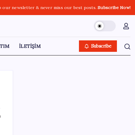
o our newsletter & never miss our best posts.
Subscribe Now!
TIM
İLETİŞİM
Subscribe
SON YAZILAR
ı
YENİ Parti Arguvan ilçe örgütü kuruldu, ilk
üyeler Belediye Başkanı Ersoy Eren ve