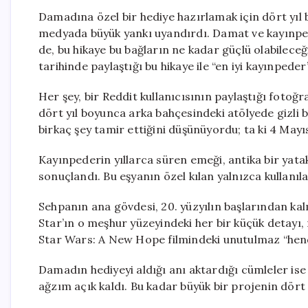
Damadına özel bir hediye hazırlamak için dört yıl b
medyada büyük yankı uyandırdı. Damat ve kayınpede
de, bu hikaye bu bağların ne kadar güçlü olabileceğ
tarihinde paylaştığı bu hikaye ile “en iyi kayınpede
Her şey, bir Reddit kullanıcısının paylaştığı fotoğ
dört yıl boyunca arka bahçesindeki atölyede gizli bi
birkaç şey tamir ettiğini düşünüyordu; ta ki 4 Ma
Kayınpederin yıllarca süren emeği, antika bir yat
sonuçlandı. Bu eşyanın özel kılan yalnızca kullanıl
Sehpanın ana gövdesi, 20. yüzyılın başlarından kal
Star’ın o meşhur yüzeyindeki her bir küçük detayı, m
Star Wars: A New Hope filmindeki unutulmaz “hend
Damadın hediyeyi aldığı anı aktardığı cümleler ise
ağzım açık kaldı. Bu kadar büyük bir projenin dört 