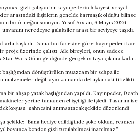
Proje:
oyunca gizli çalışan bir kayınpederin hikayesi, sosyal
Kayınpederin
r arasındaki ilişkilerin genelde karmaşık olduğu bilinse
Damadına
inin bir örneğini sunuyor. Yusuf Arslan, 6 Mayıs 2026
Efsanevi
r” unvanını neredeyse galaksiler arası bir seviyeye taşıdı.
Hediye
için
raflarla başladı. Damadın ifadesine göre, kayınpederi tam
r proje üzerinde çalıştı. Aile bireyleri, onun sadece
yıs Star Wars Günü geldiğinde gerçek ortaya çıkana kadar.
ak başlığından dönüştürülen muazzam bir sehpa ile
an malzemeler değil, aynı zamanda detaylardaki titizlikti.
ma bir ahşap yatak başlığından yapıldı. Kayınpeder, Death
akineler yerine tamamen el işçiliği ile işledi. Tasarım ise
ek koşusu” sahnesini anımsatacak şekilde düzenlendi.
 şu şekilde: “Bana hediye edildiğinde şoke oldum, resmen
yıl boyunca benden gizli tutulabilmesi inanılmaz.”