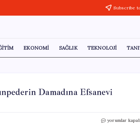
Subscribe t
ĞİTİM
EKONOMİ
SAĞLIK
TEKNOLOJİ
TANI
yınpederin Damadına Efsanevi
Dört
yorumlar kapal
Yıl
Süren
Gizli