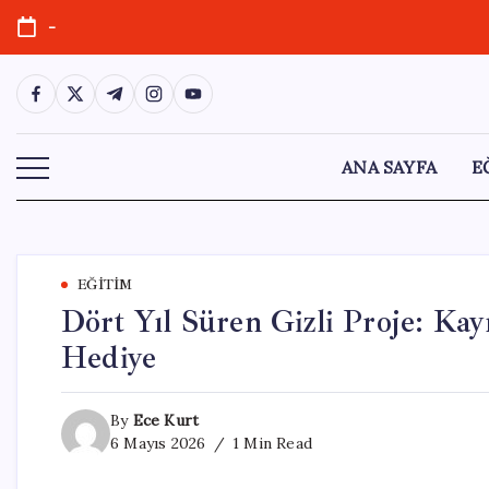
Skip
-
to
content
https://www.facebook.com/
https://twitter.com/
https://t.me/
https://www.instagram.com/
https://youtube.com/
ANA SAYFA
E
EĞITIM
Dört Yıl Süren Gizli Proje: Ka
Hediye
By
Ece Kurt
6 Mayıs 2026
1 Min Read