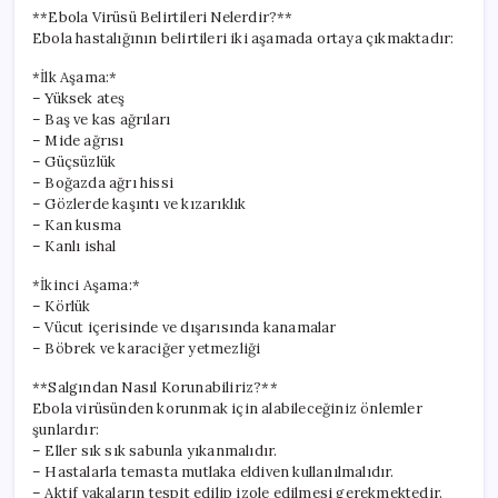
**Ebola Virüsü Belirtileri Nelerdir?**
Ebola hastalığının belirtileri iki aşamada ortaya çıkmaktadır:
*İlk Aşama:*
– Yüksek ateş
– Baş ve kas ağrıları
– Mide ağrısı
– Güçsüzlük
– Boğazda ağrı hissi
– Gözlerde kaşıntı ve kızarıklık
– Kan kusma
– Kanlı ishal
*İkinci Aşama:*
– Körlük
– Vücut içerisinde ve dışarısında kanamalar
– Böbrek ve karaciğer yetmezliği
**Salgından Nasıl Korunabiliriz?**
Ebola virüsünden korunmak için alabileceğiniz önlemler
şunlardır:
– Eller sık sık sabunla yıkanmalıdır.
– Hastalarla temasta mutlaka eldiven kullanılmalıdır.
– Aktif vakaların tespit edilip izole edilmesi gerekmektedir.