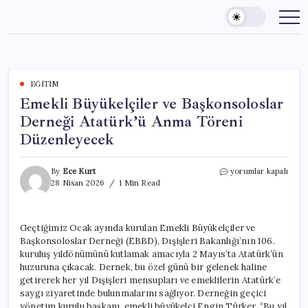
Skip
to
content
EĞITIM
Emekli Büyükelçiler ve Başkonsoloslar
Derneği Atatürk’ü Anma Töreni
Düzenleyecek
Emekli
By
Ece Kurt
yorumlar kapalı
Büyükelçiler
28 Nisan 2026
1 Min Read
ve
Başkonsoloslar
Derneği
Geçtiğimiz Ocak ayında kurulan Emekli Büyükelçiler ve
Atatürk’ü
Başkonsoloslar Derneği (EBBD), Dışişleri Bakanlığı’nın 106.
Anma
Töreni
kuruluş yıldönümünü kutlamak amacıyla 2 Mayıs’ta Atatürk’ün
Düzenleyecek
huzuruna çıkacak. Dernek, bu özel günü bir gelenek haline
için
getirerek her yıl Dışişleri mensupları ve emeklilerin Atatürk’e
saygı ziyaretinde bulunmalarını sağlıyor. Derneğin geçici
yönetim kurulu başkanı, emekli büyükelçi Engin Türker, “Bu yıl