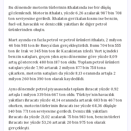
Bu dönemde motorin türlerinin ithalatında ise bir düşüş
gözlemlendi. Motorin ithalatı, yüzde 6,26 azalarak 987 bin 708
ton seviyesine geriledi. İthalatın geri kalan kısmı ise benzin,
fuel-oil, havacılık ve denizcilik yakıtları ile diğer petrol
ürünlerinden oluştu.
Mart ayında en fazla petrol ve petrol ürünleri ithalatı, 2 milyon
46 bin 981 ton ile Rusya’dan gerçekleştirildi. Bunu 704 bin 555
ton ile Irak ve 345 bin ton ile Kazakistan izledi. Yurt içindeki
benzin satışları, geçen yılın aynı dönemine göre yüzde 8,09
artış göstererek 480 bin 187 ton oldu. Toplam petrol ürünleri
satışları yüzde 7,90 artarak 2 milyon 877 bin 758 tona
çıkarken, motorin satışları da yüzde 8,13 oranında artışla 2
milyon 260 bin 390 ton olarak kaydedildi.
Aynı dönemde petrol piyasasında toplam ihracat yüzde 0,92
artışla 1 milyon 339 bin 667 ton oldu. Türkiye’nin havacılık
yakıtları ihracatı yüzde 41,14 oranında artarak 683 bin 467 ton
olurken, motorin türlerinin ihracatı ise yüzde 68,36 düşüşle
140 bin 771 ton seviyesine geriledi. Denizcilik yakıtları
ihracatı da yüzde 21,02 azalarak 75 bin 983 ton, benzin türleri
ihracatı ise yüzde 53,26 artarak 20 bin 975 ton olarak
gerçekleşti.