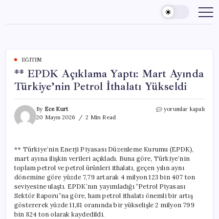
Skip
to
content
EĞITIM
** EPDK Açıklama Yaptı: Mart Ayında
Türkiye’nin Petrol İthalatı Yükseldi
**
By
Ece Kurt
yorumlar kapalı
EPDK
20 Mayıs 2026
2 Min Read
Açıklama
Yaptı:
Mart
** Türkiye’nin Enerji Piyasası Düzenleme Kurumu (EPDK),
Ayında
mart ayına ilişkin verileri açıkladı. Buna göre, Türkiye’nin
Türkiye’nin
Petrol
toplam petrol ve petrol ürünleri ithalatı, geçen yılın aynı
İthalatı
dönemine göre yüzde 7,79 artarak 4 milyon 123 bin 407 ton
Yükseldi
seviyesine ulaştı. EPDK’nın yayımladığı “Petrol Piyasası
için
Sektör Raporu”na göre, ham petrol ithalatı önemli bir artış
göstererek yüzde 11,81 oranında bir yükselişle 2 milyon 799
bin 824 ton olarak kaydedildi.