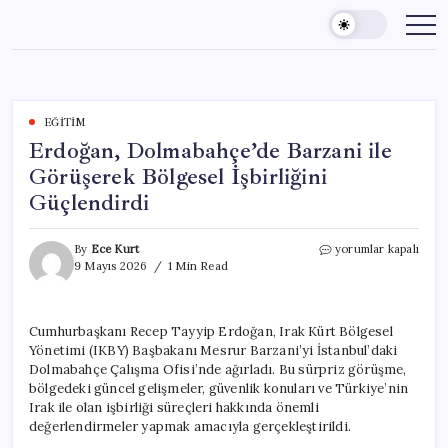
Skip
to
content
EĞITIM
Erdoğan, Dolmabahçe’de Barzani ile
Görüşerek Bölgesel İşbirliğini
Güçlendirdi
Erdoğan,
By
Ece Kurt
yorumlar kapalı
Dolmabahçe’de
9 Mayıs 2026
1 Min Read
Barzani
ile
Görüşerek
Cumhurbaşkanı Recep Tayyip Erdoğan, Irak Kürt Bölgesel
Bölgesel
Yönetimi (IKBY) Başbakanı Mesrur Barzani’yi İstanbul’daki
İşbirliğini
Güçlendirdi
Dolmabahçe Çalışma Ofisi’nde ağırladı. Bu sürpriz görüşme,
için
bölgedeki güncel gelişmeler, güvenlik konuları ve Türkiye’nin
Irak ile olan işbirliği süreçleri hakkında önemli
değerlendirmeler yapmak amacıyla gerçekleştirildi.