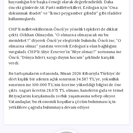
hayranlığın bir başka örneği olarak değerlendirildi. Daha
önceki günlerde AK Parti milletvekilleri, Erdoğan için “Ona
dokunmak ibadet” ve “İkinci peygamber gibidir” gibi ifadeler
kullanmışlardı.
CHP’li milletvekillerinin Öncü’ye yönelik tepkileri de dikkat
çekti. Gökhan Günaydın, “O olmazsa olmayacak mı bu
memleket?” diyerek Öncü’ye eleştiride bulundu. Öncü ise, “O
olmazsa olmaz” yanıtını vererek Erdoğan’a olan bağlılığını
vurguladı. CHP’li Aliye Ersever’in “Niye olmaz?” sorusuna ise
Öncü, “Dünya lideri, saygı duyun hocam” şeklinde karşılık
verdi.
Bu tartışmaların ortasında, Nisan 2026 itibarıyla Türkiye’de
dört kişilik bir ailenin açlık sınırının 34.587 TL’ye, yoksulluk
sınırının ise 100.000 TL’nin üzerine yükseldiği bilgisi de öne
çıktı. Asgari ücretin 28.075 TL olması, hanelerin gıda ve temel
ihtiyaçlarını karşılamada zorluk yaşamasına sebep oluyor.
Vatandaşlar, bu ekonomik koşullara çözüm bulunması için
yetkililere çağrıda bulunmaya devam ediyor.