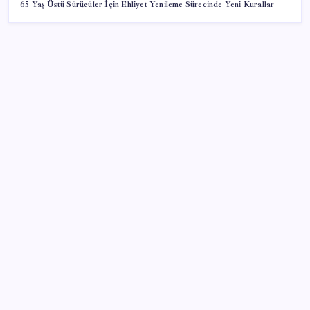
65 Yaş Üstü Sürücüler İçin Ehliyet Yenileme Sürecinde Yeni Kurallar
SON YAZILAR
ABD’de kısa vadeli enflasyon beklentisi geriledi
500 tam puan almıştı… LGS birincisi Umut’un tercihi
belli oldu
Meta’ya çocuk güvenliği davasında 567 milyon dolar
ceza
Bakan Kacır: 23 yılda imalat sanayi katma değerimizi
250 milyar doların üzerine taşıdık