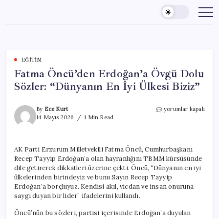
Skip
to
content
EĞITIM
Fatma Öncü’den Erdoğan’a Övgü Dolu
Sözler: “Dünyanın En İyi Ülkesi Biziz”
Fatma
By
Ece Kurt
yorumlar kapalı
Öncü’den
14 Mayıs 2026
1 Min Read
Erdoğan’a
Övgü
Dolu
AK Parti Erzurum Milletvekili Fatma Öncü, Cumhurbaşkanı
Sözler:
Recep Tayyip Erdoğan’a olan hayranlığını TBMM kürsüsünde
“Dünyanın
En
dile getirerek dikkatleri üzerine çekti. Öncü, “Dünyanın en iyi
İyi
ülkelerinden birindeyiz ve bunu Sayın Recep Tayyip
Ülkesi
Erdoğan’a borçluyuz. Kendisi akıl, vicdan ve insan onuruna
Biziz”
saygı duyan bir lider” ifadelerini kullandı.
için
Öncü’nün bu sözleri, partisi içerisinde Erdoğan’a duyulan