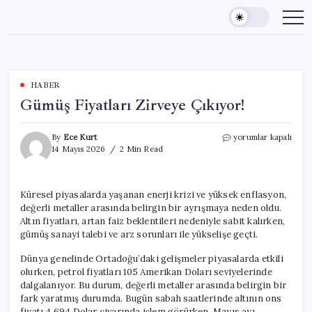
Skip
to
content
HABER
Gümüş Fiyatları Zirveye Çıkıyor!
Gümüş
By
Ece Kurt
yorumlar kapalı
Fiyatları
14 Mayıs 2026
2 Min Read
Zirveye
Çıkıyor!
için
Küresel piyasalarda yaşanan enerji krizi ve yüksek enflasyon,
değerli metaller arasında belirgin bir ayrışmaya neden oldu.
Altın fiyatları, artan faiz beklentileri nedeniyle sabit kalırken,
gümüş sanayi talebi ve arz sorunları ile yükselişe geçti.
Dünya genelinde Ortadoğu’daki gelişmeler piyasalarda etkili
olurken, petrol fiyatları 105 Amerikan Doları seviyelerinde
dalgalanıyor. Bu durum, değerli metaller arasında belirgin bir
fark yaratmış durumda. Bugün sabah saatlerinde altının ons
fiyatı 4,694 Dolar civarında işlem görürken, Mayıs ayı