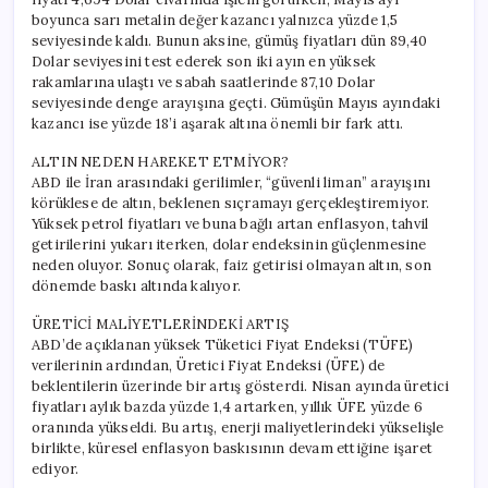
boyunca sarı metalin değer kazancı yalnızca yüzde 1,5
seviyesinde kaldı. Bunun aksine, gümüş fiyatları dün 89,40
Dolar seviyesini test ederek son iki ayın en yüksek
rakamlarına ulaştı ve sabah saatlerinde 87,10 Dolar
seviyesinde denge arayışına geçti. Gümüşün Mayıs ayındaki
kazancı ise yüzde 18’i aşarak altına önemli bir fark attı.
ALTIN NEDEN HAREKET ETMİYOR?
ABD ile İran arasındaki gerilimler, “güvenli liman” arayışını
körüklese de altın, beklenen sıçramayı gerçekleştiremiyor.
Yüksek petrol fiyatları ve buna bağlı artan enflasyon, tahvil
getirilerini yukarı iterken, dolar endeksinin güçlenmesine
neden oluyor. Sonuç olarak, faiz getirisi olmayan altın, son
dönemde baskı altında kalıyor.
ÜRETİCİ MALİYETLERİNDEKİ ARTIŞ
ABD’de açıklanan yüksek Tüketici Fiyat Endeksi (TÜFE)
verilerinin ardından, Üretici Fiyat Endeksi (ÜFE) de
beklentilerin üzerinde bir artış gösterdi. Nisan ayında üretici
fiyatları aylık bazda yüzde 1,4 artarken, yıllık ÜFE yüzde 6
oranında yükseldi. Bu artış, enerji maliyetlerindeki yükselişle
birlikte, küresel enflasyon baskısının devam ettiğine işaret
ediyor.