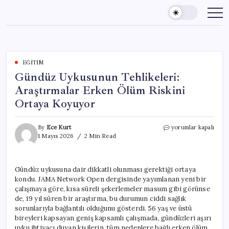
Skip
to
content
EĞITIM
Gündüz Uykusunun Tehlikeleri:
Araştırmalar Erken Ölüm Riskini
Ortaya Koyuyor
Gündüz
By
Ece Kurt
yorumlar kapalı
Uykusunun
1 Mayıs 2026
2 Min Read
Tehlikeleri:
Araştırmalar
Erken
Gündüz uykusuna dair dikkatli olunması gerektiği ortaya
Ölüm
kondu. JAMA Network Open dergisinde yayımlanan yeni bir
Riskini
Ortaya
çalışmaya göre, kısa süreli şekerlemeler masum gibi görünse
Koyuyor
de, 19 yıl süren bir araştırma, bu durumun ciddi sağlık
için
sorunlarıyla bağlantılı olduğunu gösterdi. 56 yaş ve üstü
bireyleri kapsayan geniş kapsamlı çalışmada, gündüzleri aşırı
uyku ihtiyacı duyan kişilerin, tüm nedenlere bağlı erken ölüm