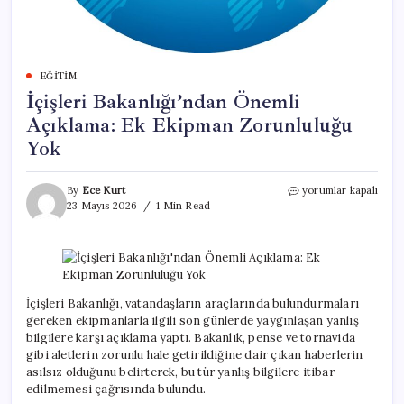
EĞITIM
İçişleri Bakanlığı’ndan Önemli
Açıklama: Ek Ekipman Zorunluluğu
Yok
İçişleri
By
Ece Kurt
yorumlar kapalı
Bakanlığı’ndan
23 Mayıs 2026
1 Min Read
Önemli
Açıklama:
Ek
Ekipman
Zorunluluğu
Yok
İçişleri Bakanlığı, vatandaşların araçlarında bulundurmaları
için
gereken ekipmanlarla ilgili son günlerde yaygınlaşan yanlış
bilgilere karşı açıklama yaptı. Bakanlık, pense ve tornavida
gibi aletlerin zorunlu hale getirildiğine dair çıkan haberlerin
asılsız olduğunu belirterek, bu tür yanlış bilgilere itibar
edilmemesi çağrısında bulundu.