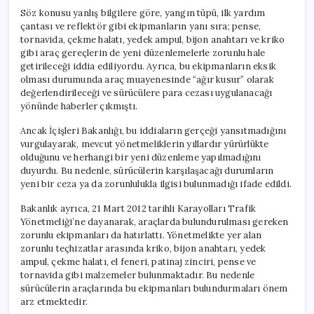
Söz konusu yanlış bilgilere göre, yangın tüpü, ilk yardım
çantası ve reflektör gibi ekipmanların yanı sıra; pense,
tornavida, çekme halatı, yedek ampul, bijon anahtarı ve kriko
gibi araç gereçlerin de yeni düzenlemelerle zorunlu hale
getirileceği iddia ediliyordu. Ayrıca, bu ekipmanların eksik
olması durumunda araç muayenesinde “ağır kusur” olarak
değerlendirileceği ve sürücülere para cezası uygulanacağı
yönünde haberler çıkmıştı.
Ancak İçişleri Bakanlığı, bu iddiaların gerçeği yansıtmadığını
vurgulayarak, mevcut yönetmeliklerin yıllardır yürürlükte
olduğunu ve herhangi bir yeni düzenleme yapılmadığını
duyurdu. Bu nedenle, sürücülerin karşılaşacağı durumların
yeni bir ceza ya da zorunlulukla ilgisi bulunmadığı ifade edildi.
Bakanlık ayrıca, 21 Mart 2012 tarihli Karayolları Trafik
Yönetmeliği’ne dayanarak, araçlarda bulundurulması gereken
zorunlu ekipmanları da hatırlattı. Yönetmelikte yer alan
zorunlu teçhizatlar arasında kriko, bijon anahtarı, yedek
ampul, çekme halatı, el feneri, patinaj zinciri, pense ve
tornavida gibi malzemeler bulunmaktadır. Bu nedenle
sürücülerin araçlarında bu ekipmanları bulundurmaları önem
arz etmektedir.