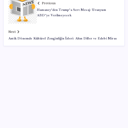
Previous
Hamaney’den Trump’a Sert Mesaj: Uranyum
ABD’ye Verilmeyecek
Next
Antik Dönemde Kültürel Zenginliğin İzleri: Altın Diller ve Edebi Miras
SON YAZILAR
YENİ Parti Arguvan ilçe örgütü kuruldu, ilk üyeler
Belediye Başkanı Ersoy Eren ve meclis üyeleri oldu