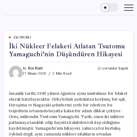
Skip
to
content
EKONOMI
İki Nükleer Felaketi Atlatan Tsutomu
Yamaguchi’nin Düşündüren Hikayesi
İki
By
Ece Kurt
yorumlar kapalı
Nükleer
27 Nisan 2026
2 Min Read
Felaketi
Atlatan
Tsutomu
İnsanlık tarihi, 1945 yılının Ağustos ayını unutulmaz bir felaket
Yamaguchi’nin
olarak hatırlayacaktır. Gökyüzünü aydınlatan korkunç bir ışık,
Düşündüren
Hikayesi
Hiroşima ve Nagazaki şehirlerini yerle bir ederken, bu
için
trajedinin ortasında hayatta kalan bir adam dikkat çekiyor:
Genç mühendis Tsutomu Yamaguchi. Tarih, onun iki nükleer
patlamaya tanıklık edip hayatta kalabilen tek kişi olduğunu
kaydetmiştir. Yamaguchi’nin hikayesi, yalnızca bir kurtuluş
öyküsü değil, aynı zamanda nükleer silahların ortadan