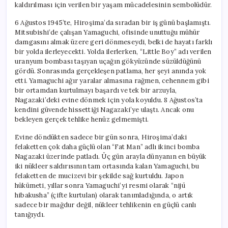
kaldırılması için verilen bir yaşam mücadelesinin sembolüdür.
6 Ağustos 1945’te, Hiroşima’da sıradan bir iş günü başlamıştı.
Mitsubishi’de çalışan Yamaguchi, ofisinde unuttuğu mühür
damgasını almak üzere geri dönmeseydi, belki de hayatı farklı
bir yolda ilerleyecekti. Yolda ilerlerken, “Little Boy” adı verilen
uranyum bombası taşıyan uçağın gökyüzünde süzüldüğünü
gördü. Sonrasında gerçekleşen patlama, her şeyi anında yok
etti. Yamaguchi ağır yaralar almasına rağmen, cehennem gibi
bir ortamdan kurtulmayı başardı ve tek bir arzuyla,
Nagazaki’deki evine dönmek için yola koyuldu. 8 Ağustos’ta
kendini güvende hissettiği Nagazaki’ye ulaştı. Ancak onu
bekleyen gerçek tehlike henüz gelmemişti.
Evine döndükten sadece bir gün sonra, Hiroşima’daki
felaketten çok daha güçlü olan “Fat Man” adlı ikinci bomba
Nagazaki üzerinde patladı. Üç gün arayla dünyanın en büyük
iki nükleer saldırısının tam ortasında kalan Yamaguchi, bu
felaketten de mucizevi bir şekilde sağ kurtuldu. Japon
hükümeti, yıllar sonra Yamaguchi’yi resmi olarak “nijū
hibakusha” (çifte kurtulan) olarak tanımladığında, o artık
sadece bir mağdur değil, nükleer tehlikenin en güçlü canlı
tanığıydı.