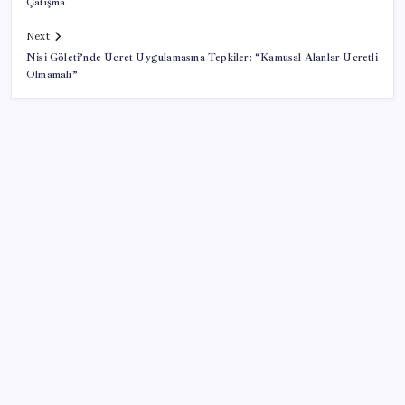
Çatışma
Next
Nisi Göleti’nde Ücret Uygulamasına Tepkiler: “Kamusal Alanlar Ücretli
Olmamalı”
SON YAZILAR
Microsoft Edge’den Reklam Engelleyicilerine Engel:
İşte Detaylar
VakıfBank ikinci çeyrekte 16,7 milyar TL net kâr elde
etti