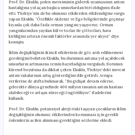
Prof. Dr. Ekuklu, polen mevsiminin giderek uzamasının astım
hastalığına yol açan başlıca unsurlardan biri olduğunu ifade
etti. Türkiye’nin de bu olumsuz etkilerden etkilendiğine vurgu
yapan Ekuklu, “Özellikle Akdeniz ve Ege bölgelerinde geçmişe
kıyasla çok daha fazla orman yangını yaşıyoruz. Orman
yangınlarından yayılan kül ve tozlar ile çöl tozları, hava
kirliliğini artıran önemli faktörler arasında yer alıyor.” diye
konuştu.
İklim değişikliğinin ikincil etkilerinin de göz ardı edilmemesi
gerektiğini belirten Ekuklu, bu durumun astıma yol açabilecek
unsurların artmasına zemin hazırladığını vurguladı. Sorunun
küresel boyutuna da dikkat çeken Ekuklu, Türkiye’deki mevcut
astım vakalarının artış gösterdiğini dile getirdi. Avrupa
verilerine de atıfta bulunarak, “Bu gidişat devam ederse,
gelecekte dünya genelinde 400 milyon insanın astım hastası
olabileceği ve artışın süreceği öngörülüyor.” ifadelerini
kullandı.
Prof. Dr. Ekuklu, potansiyel alerji riski taşıyan çocukların iklim
değişikliğinin olumsuz etkilerinden korunması için gerekli
önlemlerin acilen alınması gerektiğini sözlerine ekledi.