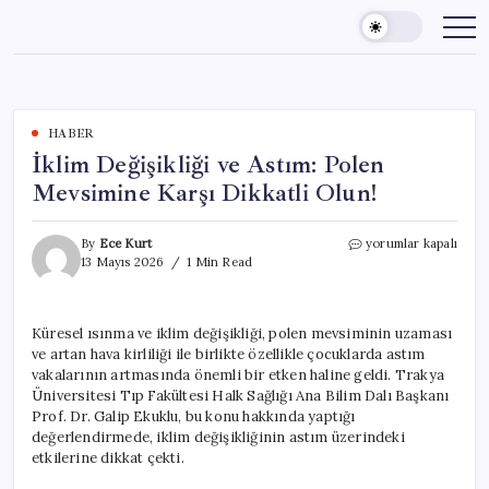
Skip
to
content
HABER
İklim Değişikliği ve Astım: Polen
Mevsimine Karşı Dikkatli Olun!
İklim
By
Ece Kurt
yorumlar kapalı
Değişikliği
13 Mayıs 2026
1 Min Read
ve
Astım:
Polen
Küresel ısınma ve iklim değişikliği, polen mevsiminin uzaması
Mevsimine
ve artan hava kirliliği ile birlikte özellikle çocuklarda astım
Karşı
Dikkatli
vakalarının artmasında önemli bir etken haline geldi. Trakya
Olun!
Üniversitesi Tıp Fakültesi Halk Sağlığı Ana Bilim Dalı Başkanı
için
Prof. Dr. Galip Ekuklu, bu konu hakkında yaptığı
değerlendirmede, iklim değişikliğinin astım üzerindeki
etkilerine dikkat çekti.