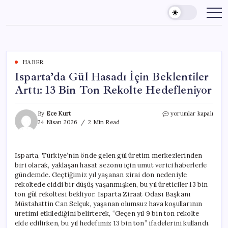
Skip
to
content
HABER
Isparta’da Gül Hasadı İçin Beklentiler
Arttı: 13 Bin Ton Rekolte Hedefleniyor
Isparta’da
By
Ece Kurt
yorumlar kapalı
Gül
24 Nisan 2026
2 Min Read
Hasadı
İçin
Beklentiler
Isparta, Türkiye’nin önde gelen gül üretim merkezlerinden
Arttı:
biri olarak, yaklaşan hasat sezonu için umut verici haberlerle
13
Bin
gündemde. Geçtiğimiz yıl yaşanan zirai don nedeniyle
Ton
rekoltede ciddi bir düşüş yaşanmışken, bu yıl üreticiler 13 bin
Rekolte
ton gül rekoltesi bekliyor. Isparta Ziraat Odası Başkanı
Hedefleniyor
Müstahattin Can Selçuk, yaşanan olumsuz hava koşullarının
için
üretimi etkilediğini belirterek, “Geçen yıl 9 bin ton rekolte
elde edilirken, bu yıl hedefimiz 13 bin ton” ifadelerini kullandı.