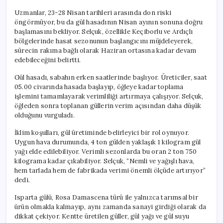
Uzmanlar, 23-28 Nisan tarihleri arasında don riski
öngörmüyor, bu da gül hasadının Nisan ayının sonuna doğru
başlamasını bekliyor. Selçuk, özellikle Keçiborlu ve Ardıçlı
bölgelerinde hasat sezonunun başlangıcını müjdeleyerek,
sürecin rakıma bağlı olarak Haziran ortasına kadar devam
edebileceğini belirtti.
Gül hasadı, sabahın erken saatlerinde başlıyor. Üreticiler, saat
05.00 civarında hasada başlayıp, öğleye kadar toplama
işlemini tamamlayarak verimliliği artırmaya çalışıyor. Selçuk,
öğleden sonra toplanan güllerin verim açısından daha düşük
olduğunu vurguladı.
İklim koşulları, gül üretiminde belirleyici bir rol oynuyor.
Uygun hava durumunda, 4 ton gülden yaklaşık 1 kilogram gül
yağı elde edilebiliyor. Verimli sezonlarda bu oran 2 ton 750
kilograma kadar çıkabiliyor. Selçuk, “Nemli ve yağışlı hava,
hem tarlada hem de fabrikada verimi önemli ölçüde artırıyor”
dedi.
Isparta gülü, Rosa Damascena türü ile yalnızca tarımsal bir
ürün olmakla kalmayıp, aynı zamanda sanayi girdiği olarak da
dikkat çekiyor. Kentte üretilen güller, gül yağı ve gül suyu