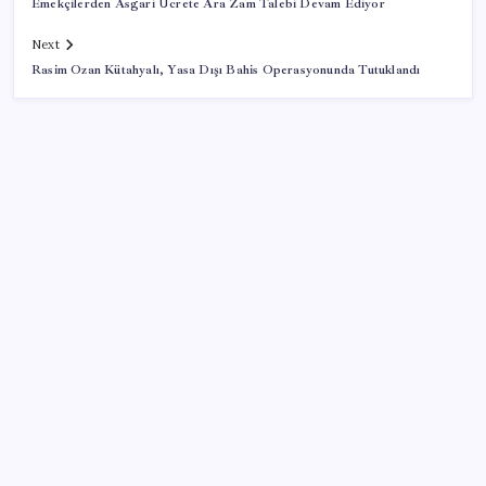
Emekçilerden Asgari Ücrete Ara Zam Talebi Devam Ediyor
Next
Rasim Ozan Kütahyalı, Yasa Dışı Bahis Operasyonunda Tutuklandı
SON YAZILAR
Baby boomer’ların sanat mirası 1 trilyon dolar
Microsoft Edge’den Reklam Engelleyicilerine Engel:
İşte Detaylar
VakıfBank ikinci çeyrekte 16,7 milyar TL net kâr elde
etti