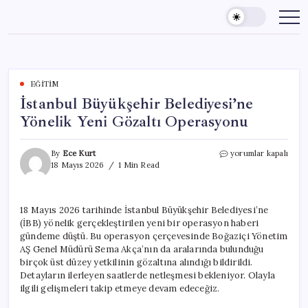
Skip
to
content
EĞITIM
İstanbul Büyükşehir Belediyesi’ne
Yönelik Yeni Gözaltı Operasyonu
İstanbul
By
Ece Kurt
yorumlar kapalı
Büyükşehir
18 Mayıs 2026
1 Min Read
Belediyesi’ne
Yönelik
Yeni
18 Mayıs 2026 tarihinde İstanbul Büyükşehir Belediyesi’ne
Gözaltı
(İBB) yönelik gerçekleştirilen yeni bir operasyon haberi
Operasyonu
için
gündeme düştü. Bu operasyon çerçevesinde Boğaziçi Yönetim
AŞ Genel Müdürü Sema Akça’nın da aralarında bulunduğu
birçok üst düzey yetkilinin gözaltına alındığı bildirildi.
Detayların ilerleyen saatlerde netleşmesi bekleniyor. Olayla
ilgili gelişmeleri takip etmeye devam edeceğiz.