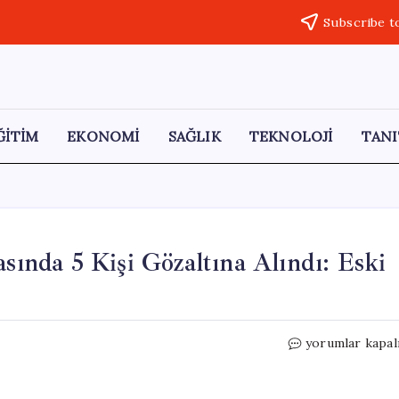
Subscribe t
ĞİTİM
EKONOMİ
SAĞLIK
TEKNOLOJİ
TANI
nda 5 Kişi Gözaltına Alındı: Eski
İzmir’de
yorumlar kapal
İZBETON
Soruşturmasın
5