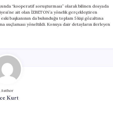
Kişi
oyunda “kooperatif soruşturması” olarak bilinen dosyada
Gözaltına
iyesi’ne ait olan İZBETON’a yönelik gerçekleştiren
Alındı:
ski başkanının da bulunduğu toplam 5 kişi gözaltına
Eski
ma suçlaması yöneltildi. Konuya dair detayların ilerleyen
Başkan
da
Listede
için
Author
ce Kurt