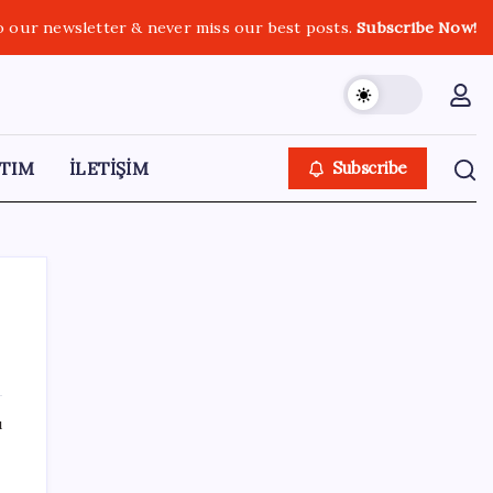
o our newsletter & never miss our best posts.
Subscribe Now!
TIM
İLETİŞİM
Subscribe
SON YAZILAR
ı
Microsoft Edge’den Reklam
da
Engelleyicilerine Engel: İşte Detaylar