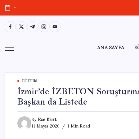
Skip
-
to
content
https://www.facebook.com/
https://twitter.com/
https://t.me/
https://www.instagram.com/
https://youtube.com/
ANA SAYFA
E
EĞITIM
İzmir’de İZBETON Soruşturması
Başkan da Listede
By
Ece Kurt
11 Mayıs 2026
1 Min Read