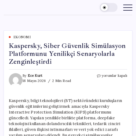
Skip
to
content
EKONOMI
Kaspersky, Siber Güvenlik Simülasyon
Platformunu Yenilikçi Senaryolarla
Zenginleştirdi
Kaspersky,
By
Ece Kurt
yorumlar kapalı
Siber
18 Mayıs 2026
2 Min Read
Güvenlik
Simülasyon
Platformunu
Kaspersky, bilgi teknolojileri (BT) sektöründeki kuruluşların
Yenilikçi
güvenlik eğitimlerini geliştirmek amacıyla Kaspersky
Senaryolarla
Zenginleştirdi
Interactive Protection Simulation (KIPS) platformunu
için
güncelledi. Yapılan yenilikle birlikte platforma, deepfake
teknolojisi kullanan dolandırıcılık teknikleri, tedarik zinciri
ihlalleri, güven ilişkisi istismarları ve veri yok edici zararlı
yazılım senaryoları eklendi. Bu gerçekçi simülasyonlar