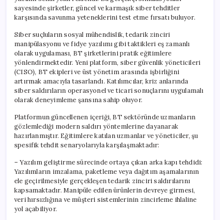
sayesinde şirketler, güncel ve karmaşık siber tehditler
karşısında savunma yeteneklerini test etme fırsatı buluyor.
Siber suçluların sosyal mühendislik, tedarik zinciri
manipülasyonu ve fidye yazılımı gibi taktikleri eş zamanlı
olarak uygulaması, BT şirketlerini pratik eğitimlere
yönlendirmektedir. Yeni platform, siber güvenlik yöneticileri
(CISO), BT ekipleri ve üst yönetim arasında işbirliğini
artırmak amacıyla tasarlandı. Katılımcılar, kriz anlarında
siber saldırıların operasyonel ve ticari sonuçlarını uygulamalı
olarak deneyimleme şansına sahip oluyor.
Platformun güncellenen içeriği, BT sektöründe uzmanların
gözlemlediği modern saldırı yöntemlerine dayanarak
hazırlanmıştır. Eğitimlere katılan uzmanlar ve yöneticiler, şu
spesifik tehdit senaryolarıyla karşılaşmaktadır:
– Yazılım geliştirme sürecinde ortaya çıkan arka kapı tehdidi:
Yazılımların imzalama, paketleme veya dağıtım aşamalarının
ele geçirilmesiyle gerçekleşen tedarik zinciri saldırılarını
kapsamaktadır. Manipüle edilen ürünlerin devreye girmesi,
veri hırsızlığına ve müşteri sistemlerinin zincirleme ihlaline
yol açabiliyor.