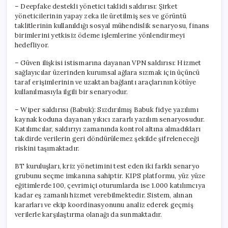
– Deepfake destekli yönetici taklidi saldırısı: Şirket
yöneticilerinin yapay zeka ile üretilmiş ses ve görüntü
taklitlerinin kullanıldığı sosyal mühendislik senaryosu, finans
birimlerini yetkisiz ödeme işlemlerine yönlendirmeyi
hedefliyor.
– Güven ilişkisi istismarına dayanan VPN saldırısı: Hizmet
sağlayıcılar üzerinden kurumsal ağlara sızmak için üçüncü
taraf erişimlerinin ve uzaktan bağlantı araçlarının kötüye
kullanılmasıyla ilgili bir senaryodur.
– Wiper saldırısı (Babuk): Sızdırılmış Babuk fidye yazılımı
kaynak koduna dayanan yıkıcı zararlı yazılım senaryosudur.
Katılımcılar, saldırıyı zamanında kontrol altına almadıkları
takdirde verilerin geri döndürülemez şekilde şifreleneceği
riskini taşımaktadır.
BT kuruluşları, kriz yönetimini test eden iki farklı senaryo
grubunu seçme imkanına sahiptir. KIPS platformu, yüz yüze
eğitimlerde 100, çevrimiçi oturumlarda ise 1.000 katılımcıya
kadar eş zamanlı hizmet verebilmektedir. Sistem, alınan
kararları ve ekip koordinasyonunu analiz ederek geçmiş
verilerle karşılaştırma olanağı da sunmaktadır.