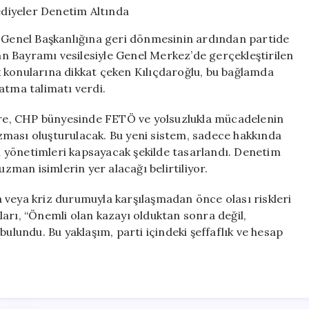
Belediyeler
Denetim
P Genel Başkanlığına geri dönmesinin ardından partide
Altında
n Bayramı vesilesiyle Genel Merkez’de gerçekleştirilen
için
 konularına dikkat çeken Kılıçdaroğlu, bu bağlamda
atma talimatı verdi.
göre, CHP bünyesinde FETÖ ve yolsuzlukla mücadelenin
zması oluşturulacak. Bu yeni sistem, sadece hakkında
el yönetimleri kapsayacak şekilde tasarlandı. Denetim
man isimlerin yer alacağı belirtiliyor.
 veya kriz durumuyla karşılaşmadan önce olası riskleri
arı, “Önemli olan kazayı olduktan sonra değil,
undu. Bu yaklaşım, parti içindeki şeffaflık ve hesap