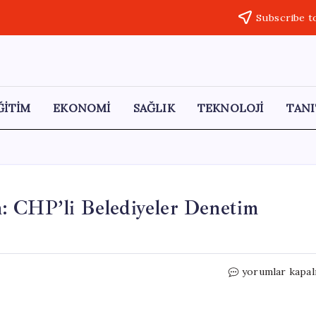
Subscribe t
ĞİTİM
EKONOMİ
SAĞLIK
TEKNOLOJİ
TANI
: CHP’li Belediyeler Denetim
Kılıçdaroğlu’nd
yorumlar kapal
Önemli
Adım:
CHP’li