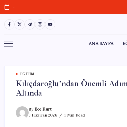
Skip
-
to
content
https://www.facebook.com/
https://twitter.com/
https://t.me/
https://www.instagram.com/
https://youtube.com/
ANA SAYFA
E
EĞITIM
Kılıçdaroğlu’ndan Önemli Adım
Altında
By
Ece Kurt
3 Haziran 2026
1 Min Read