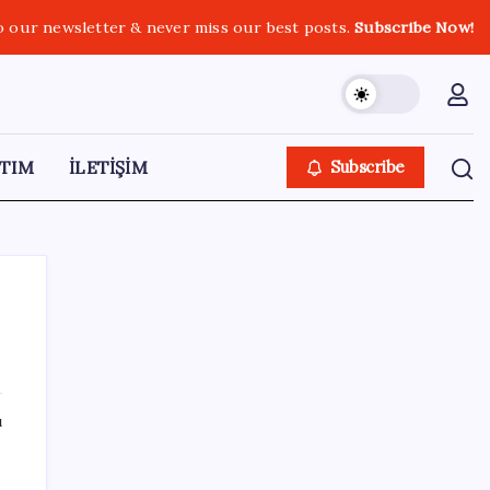
o our newsletter & never miss our best posts.
Subscribe Now!
TIM
İLETİŞİM
Subscribe
SON YAZILAR
ı
Gabar’da yeni rekor! Bakan Bayraktar:
Üretimin, istihdamın ve umudun adresi oldu