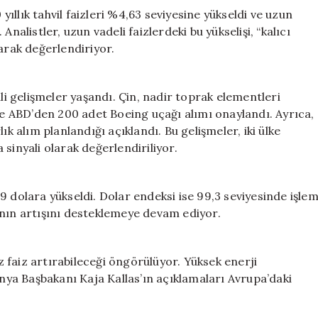
 yıllık tahvil faizleri %4,63 seviyesine yükseldi ve uzun
. Analistler, uzun vadeli faizlerdeki bu yükselişi, “kalıcı
arak değerlendiriyor.
 gelişmeler yaşandı. Çin, nadir toprak elementleri
 ve ABD’den 200 adet Boeing uçağı alımı onaylandı. Ayrıca,
ık alım planlandığı açıklandı. Bu gelişmeler, iki ülke
sinyali olarak değerlendiriliyor.
7,9 dolara yükseldi. Dolar endeksi ise 99,3 seviyesinde işle
arının artışını desteklemeye devam ediyor.
 faiz artırabileceği öngörülüyor. Yüksek enerji
onya Başbakanı Kaja Kallas’ın açıklamaları Avrupa’daki