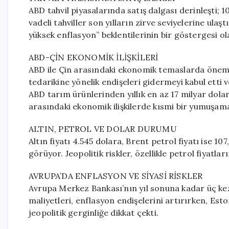
ABD tahvil piyasalarında satış dalgası derinleşti; 10
vadeli tahviller son yılların zirve seviyelerine ulaştı
yüksek enflasyon” beklentilerinin bir göstergesi ol
ABD-ÇİN EKONOMİK İLİŞKİLERİ
ABD ile Çin arasındaki ekonomik temaslarda önemli
tedarikine yönelik endişeleri gidermeyi kabul etti
ABD tarım ürünlerinden yıllık en az 17 milyar dolarl
arasındaki ekonomik ilişkilerde kısmi bir yumuşama 
ALTIN, PETROL VE DOLAR DURUMU
Altın fiyatı 4.545 dolara, Brent petrol fiyatı ise 10
görüyor. Jeopolitik riskler, özellikle petrol fiyatl
AVRUPA’DA ENFLASYON VE SİYASİ RİSKLER
Avrupa Merkez Bankası’nın yıl sonuna kadar üç kez
maliyetleri, enflasyon endişelerini artırırken, Est
jeopolitik gerginliğe dikkat çekti.