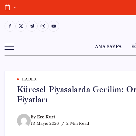
Skip
-
to
content
https://www.facebook.com/
https://twitter.com/
https://t.me/
https://www.instagram.com/
https://youtube.com/
ANA SAYFA
E
HABER
Küresel Piyasalarda Gerilim: Or
Fiyatları
By
Ece Kurt
18 Mayıs 2026
2 Min Read