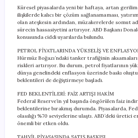
Küresel piyasalarda yeni bir haftaya, artan gerilim v
ilişkilerde kalıcı bir çözüm sağlanamaması, yatırımc
olan ateşkesin ardından, müzakerelerde somut adı
sürecin hassasiyetini artırıyor. ABD Başkanı Dona
konusunda ciddi uyarılarda bulundu.
PETROL FİYATLARINDA YÜKSELİŞ VE ENFLASYO
Hürmüz Boğazı’ndaki tanker trafiğinin aksamaları v
riskleri artırıyor. Bu durum, petrol fiyatlarının yü
dünya genelindeki enflasyon üzerinde baskı oluştu
beklentileri de değiştirmeye başladı.
FED BEKLENTİLERİ: FAİZ ARTIŞI HAKİM
Federal Reserve’in yıl başında öngörülen faiz indir
beklentilerine bırakmış durumda. Piyasalarda, Fed’i
olasılığı %70 seviyelerine ulaştı. ABD’deki üretici e
önemli bir etken oldu.
TAHVİL PİYASASINDA SATIŞ BASKISI