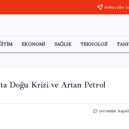
Subscribe t
ĞİTİM
EKONOMİ
SAĞLIK
TEKNOLOJİ
TANI
ta Doğu Krizi ve Artan Petrol
Küresel
yorumlar kapal
Piyasalarda
Gerilim:
Orta