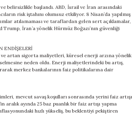
Doğu
e belirsizlikle başlandı. ABD, İsrail ve İran arasındaki
Krizi
ıların risk iştahını olumsuz etkiliyor. 8 Nisan’da yapılmış
ve
mlar atılamaması ve taraflardan gelen sert açıklamalar,
Artan
ld Trump, İran’a yönelik Hürmüz Boğazı’nın güvenliği
Petrol
Fiyatları
için
N ENDİŞELERİ
e artan sigorta maliyetleri, küresel enerji arzına yönelik
kselmesine neden oldu. Enerji maliyetlerindeki bu artış,
rarak merkez bankalarının faiz politikalarına dair
imleri, mevcut savaş koşulları sonrasında yerini faiz artış
n aralık ayında 25 baz puanlık bir faiz artışı yapma
nflasyonundaki hızlı yükseliş, bu beklentiyi pekiştiren