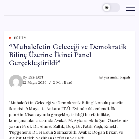
Skip
to
content
EĞITIM
“Muhalefetin Geleceği ve Demokratik
Bilinç Üzerine İkinci Panel
Gerçekleştirildi”
“Muhalefetin
By
Ece Kurt
yorumlar kapalı
Geleceği
12 Mayıs 2026
2 Min Read
ve
Demokratik
Bilinç
“Muhalefetin Geleceği ve Demokratik Bilinç” konulu panelin
Üzerine
ikincisi, 9 Mayıs’ta Ankara İ.T.Ü. Evi’nde düzenlendi. İlk
İkinci
Panel
panelin Nisan ayında gerçekleştirildiği bu etkinlikte,
Gerçekleştirildi”
konuşmacılar arasında Avukat M. Aybars Akdoğan, Gazetemiz
için
yazarı Prof. Dr. Ahmet Saltık, Doç. Dr. Fatih Yaşlı, Emekli
Tuğgeneral Dr. Haldun Solmaztürk, Avukat Doğan Erkan ve
Avukat Melek Neslihan Özfidan yer aldı.