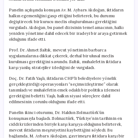
Panelin açılışında konuşan Av. M. Aybars Akdoğan, iktidarın
halkın egemenliğini gasp ettiğini belirterek, bu durumu
değiştirecek bir kurucu meclis oluşturulması gerektiğini
vurguladı. Akdoğan, bu panel dizisinin temel amacının, halkı
yeniden yönetime dahil edecek bir iradeyi bir araya getirmek
olduğunu ifade etti.
Prof. Dr. Ahmet Saltık, mevcut yönetimin barbarca
uygulamalarına dikkat çekerek, derhal bir ulusal meclis
kurulması gerektiğini savundu. Saltık, muhalefetin iktidara
karşı yanlış stratejiler izlediğini de vurguladı.
Doç. Dr. Fatih Yaşlı, iktidarın CHP’li belediyelere yönelik
gerçekleştirdiği operasyonları “seçimsizleştirme” olarak
tanımladı ve muhalefetin emek odaklı bir politika izlemesi
gerektiğini belirtti. Yaşlı, halkın siyasi süreçlere dahil
edilmesinin zorunlu olduğunu ifade etti.
Panelin ikinci oturumu, Dr. Haldun Solmaztürk’ün
konuşmasıyla başladı. Solmaztürk, Türkiye’nin tarihinin en
ciddi krizlerinden biriyle karşı karşıya olduğunu belirterek,
mevcut iktidarın meşruiyetini kaybettiğini söyledi. Bu
bağlamda, M. Aybars Akdoğan, gayrimeşru iktidara karşı bir