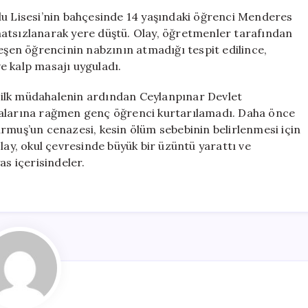
14
lu Lisesi’nin bahçesinde 14 yaşındaki öğrenci Menderes
Yaşındaki
hatsızlanarak yere düştü. Olay, öğretmenler tarafından
Öğrenci
leşen öğrencinin nabzının atmadığı tespit edilince,
Hayatını
e kalp masajı uyguladı.
Kaybetti
için
’i ilk müdahalenin ardından Ceylanpınar Devlet
balarına rağmen genç öğrenci kurtarılamadı. Daha önce
rmuş’un cenazesi, kesin ölüm sebebinin belirlenmesi için
lay, okul çevresinde büyük bir üzüntü yarattı ve
as içerisindeler.