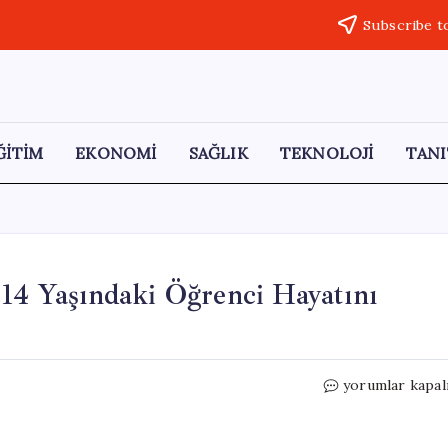
Subscribe t
ĞİTİM
EKONOMİ
SAĞLIK
TEKNOLOJİ
TANI
 14 Yaşındaki Öğrenci Hayatını
Okul
yorumlar kapal
Bahçesinde
Talihsiz
Olay: