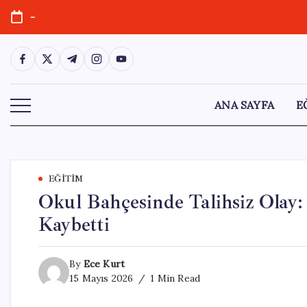
Skip
-
to
content
https://www.facebook.com/
https://twitter.com/
https://t.me/
https://www.instagram.com/
https://youtube.com/
ANA SAYFA
E
EĞITIM
Okul Bahçesinde Talihsiz Olay:
Kaybetti
By
Ece Kurt
15 Mayıs 2026
1 Min Read