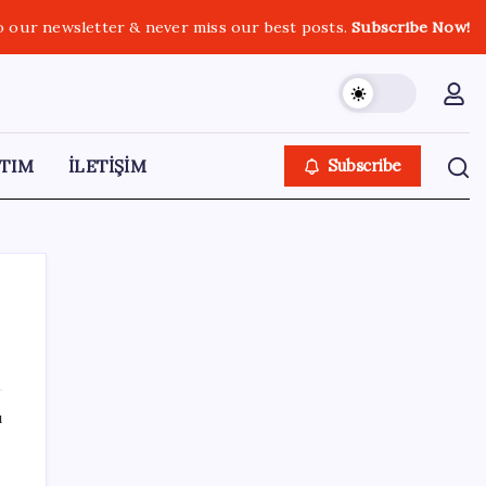
o our newsletter & never miss our best posts.
Subscribe Now!
TIM
İLETİŞİM
Subscribe
SON YAZILAR
ı
YENİ Parti Arguvan ilçe örgütü kuruldu, ilk
üyeler Belediye Başkanı Ersoy Eren ve