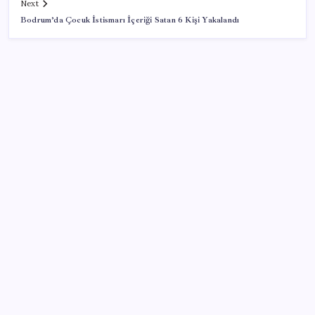
Next
Bodrum’da Çocuk İstismarı İçeriği Satan 6 Kişi Yakalandı
SON YAZILAR
YENİ Parti Arguvan ilçe örgütü kuruldu, ilk üyeler
Belediye Başkanı Ersoy Eren ve meclis üyeleri oldu
Enflasyon ve faizde düşüş beklemeyin
Son Dakika… En düşük emekli maaşı farkının
yatacağı tarih belli oldu
YENİ Parti lideri Özgür Özel’den MYK toplantısı