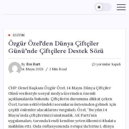
Skip
to
content
EĞITIM
Özgür Özel’den Dünya Çiftçiler
Günü’nde Çiftçilere Destek Sözü
Özgür
By
Ece Kurt
yorumlar kapalı
Özel’den
14 Mayıs 2026
1 Min Read
Dünya
Çiftçiler
Günü’nde
CHP Genel Başkanı Özgür Özel, 14 Mayıs Dünya Çiftçiler
Çiftçilere
Günü vesilesiyle sosyal medya üzerinden önemli
Destek
Sözü
açıklamalarda bulundu. Çiftçilerin durumuna dikkat çeken
için
Özel, tarım sektöründeki sorunların üstesinden gelmek için
çeşitli önlemler alacaklarını vurguladı. Özel, “Bu yılın 14
Mayıs’ında çiftçilerimizi unutmadık. AK Parti’nin
uygulamaları, tarımda kendi kendine yeten ülkemizi ithalata
mahkûm etti. Gıda enflasyonunda Avrupa’da birinci, dünya