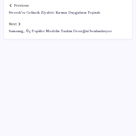
Previous
Siverek’te Gelincik Ziyafeti: Kırmızı Duyguların Peşinde
Next
Samsung, Üç Popüler Modelin Yazılım Desteğini Sonlandırıyor
SON YAZILAR
Gabar’da yeni rekor! Bakan Bayraktar: Üretimin,
istihdamın ve umudun adresi oldu
YENİ Parti Arguvan ilçe örgütü kuruldu, ilk üyeler
Belediye Başkanı Ersoy Eren ve meclis üyeleri oldu