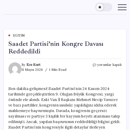
Skip
to
content
EĞITIM
Saadet Partisi’nin Kongre Davası
Reddedildi
Saadet
By
Ece Kurt
yorumlar kapalı
Partisi’nin
11 Mayıs 2026
1 Min Read
Kongre
Davası
Reddedildi
Son dakika gelişmesi! Saadet Partisi’nin 24 Kasım 2024
için
tarihinde gerçekleştirilen 9. Olağan Büyük Kongresi, yargı
önünde ele alındı. Eski Van İl Başkanı Mehmet Necip Yavuzer
ve bazı partililer, kongrenin usulsüz yapıldığını iddia ederek
mahkemeye başvurmuştu. Davada, kongrenin geçersiz
sayılması ve partiye 3 kişilik bir kayyum heyeti atanması talep
edilmişti. Ancak, yapılan başvurunun reddedildiği bilgisi geldi.
Saadet Partisi’nin kongresiyle ilgili detaylar ilerleyen