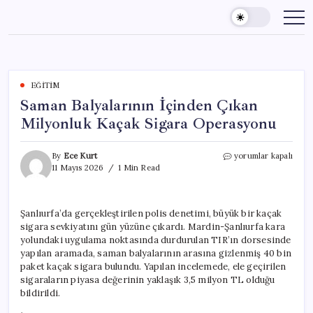
Skip
to
content
EĞITIM
Saman Balyalarının İçinden Çıkan
Milyonluk Kaçak Sigara Operasyonu
Saman
By
Ece Kurt
yorumlar kapalı
Balyalarının
11 Mayıs 2026
1 Min Read
İçinden
Çıkan
Milyonluk
Şanlıurfa’da gerçekleştirilen polis denetimi, büyük bir kaçak
Kaçak
sigara sevkiyatını gün yüzüne çıkardı. Mardin-Şanlıurfa kara
Sigara
Operasyonu
yolundaki uygulama noktasında durdurulan TIR’ın dorsesinde
için
yapılan aramada, saman balyalarının arasına gizlenmiş 40 bin
paket kaçak sigara bulundu. Yapılan incelemede, ele geçirilen
sigaraların piyasa değerinin yaklaşık 3,5 milyon TL olduğu
bildirildi.