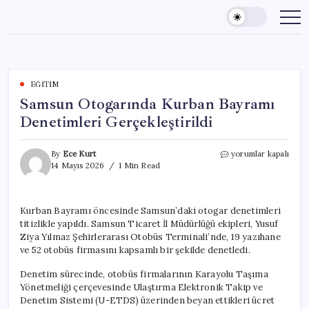
Skip
to
content
EĞITIM
Samsun Otogarında Kurban Bayramı
Denetimleri Gerçekleştirildi
Samsun
By
Ece Kurt
yorumlar kapalı
Otogarında
14 Mayıs 2026
1 Min Read
Kurban
Bayramı
Denetimleri
Kurban Bayramı öncesinde Samsun’daki otogar denetimleri
Gerçekleştirildi
titizlikle yapıldı. Samsun Ticaret İl Müdürlüğü ekipleri, Yusuf
için
Ziya Yılmaz Şehirlerarası Otobüs Terminali’nde, 19 yazıhane
ve 52 otobüs firmasını kapsamlı bir şekilde denetledi.
Denetim sürecinde, otobüs firmalarının Karayolu Taşıma
Yönetmeliği çerçevesinde Ulaştırma Elektronik Takip ve
Denetim Sistemi (U-ETDS) üzerinden beyan ettikleri ücret