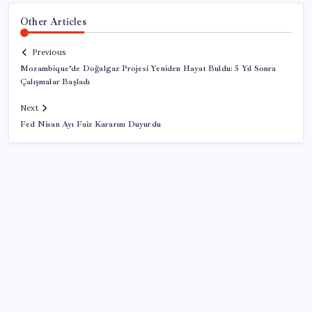
Other Articles
Previous
Mozambique’de Doğalgaz Projesi Yeniden Hayat Buldu: 5 Yıl Sonra
Çalışmalar Başladı
Next
Fed Nisan Ayı Faiz Kararını Duyurdu
SON YAZILAR
Microsoft Edge’den Reklam Engelleyicilerine Engel: