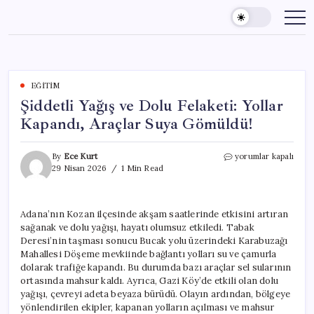
Skip
to
content
EĞITIM
Şiddetli Yağış ve Dolu Felaketi: Yollar
Kapandı, Araçlar Suya Gömüldü!
Şiddetli
By
Ece Kurt
yorumlar kapalı
Yağış
29 Nisan 2026
1 Min Read
ve
Dolu
Felaketi:
Adana’nın Kozan ilçesinde akşam saatlerinde etkisini artıran
Yollar
sağanak ve dolu yağışı, hayatı olumsuz etkiledi. Tabak
Kapandı,
Araçlar
Deresi’nin taşması sonucu Bucak yolu üzerindeki Karabuzağı
Suya
Mahallesi Döşeme mevkiinde bağlantı yolları su ve çamurla
Gömüldü!
dolarak trafiğe kapandı. Bu durumda bazı araçlar sel sularının
için
ortasında mahsur kaldı. Ayrıca, Gazi Köy’de etkili olan dolu
yağışı, çevreyi adeta beyaza bürüdü. Olayın ardından, bölgeye
yönlendirilen ekipler, kapanan yolların açılması ve mahsur