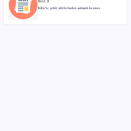
Next
Kilis’te şehit ailelerinden anlamlı kermes
SON YAZILAR
Microsoft Edge’den Reklam Engelleyicilerine Engel:
İşte Detaylar
VakıfBank ikinci çeyrekte 16,7 milyar TL net kâr elde
etti
Google Pixel Watch 5 Sızdırıldı: İşte Detaylar