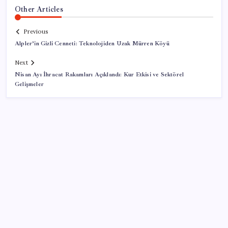
Other Articles
Previous
Alpler’in Gizli Cenneti: Teknolojiden Uzak Mürren Köyü
Next
Nisan Ayı İhracat Rakamları Açıklandı: Kur Etkisi ve Sektörel
Gelişmeler
SON YAZILAR
Microsoft Edge’den Reklam Engelleyicilerine Engel: