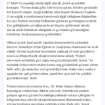
Başladı
27 Mart’ta yaşadığı olayla ilgili olarak, Şenol şu şekilde
için
konuştu: “Torun okula gitti, televizyon açtım. Birden gözümde
bir karartı oluştu, ayağa kalktım ama başım dönmeye başladı.
O an sağlık sorunlarımın tansiyonla ilgili olduğunu düşündüm.
Eczacı, hemen nöroloji bölümüne gitmem gerektiğini söyledi.
Eve geldiğimde çocuklarım beni dişçiye götürmek istedi,
ancak mide bulantım olduğunu ve gözümün görmediğini
belirttim. Hızla hastaneye götürdüler.”
Gülşen Şenol, hastanede yapılan muayenelerin ardından
Sarıyer Hamidiye Etfal Eğitim ve Araştırma Hastanesi’ne sevk
edildi. Görme kaybının üzerinden yaklaşık 10 saat geçtikten
sonra acil hiperbarik oksijen tedavisine alındı. Tedavi
sürecinin ardından göz anjiyosu gerçekleştirildi. Şenol, “14
seanslık tedavi sürecinden sonra sağ gözümdeki görme yetim
%50 arttı. Şu anda her yeri görebiliyorum. Daha önce sadece
aşağıda bir ışık görüyordum, şimdi her şeyi net bir şekilde
görebiliyorum” dedi.
Tedavi sürecini yöneten Doç. Dr. Selin Gamze Sümen,
hastalığın ciddiyetine dikkat çekerek, belirtilerin aniden
gelişen ağrısız görme bozukluğu şeklinde ortaya çıktığını ve
bölgenin kısa sürede oksijenlenmemesi durumunda kalıcı
görme kaybının meydana gelebileceğini ifade etti. Şenol,