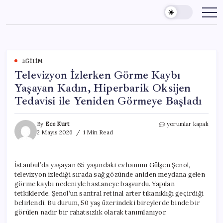
Skip
to
content
EĞITIM
Televizyon İzlerken Görme Kaybı
Yaşayan Kadın, Hiperbarik Oksijen
Tedavisi ile Yeniden Görmeye Başladı
Televizyon
By
Ece Kurt
yorumlar kapalı
İzlerken
2 Mayıs 2026
1 Min Read
Görme
Kaybı
Yaşayan
İstanbul’da yaşayan 65 yaşındaki ev hanımı Gülşen Şenol,
Kadın,
televizyon izlediği sırada sağ gözünde aniden meydana gelen
Hiperbarik
Oksijen
görme kaybı nedeniyle hastaneye başvurdu. Yapılan
Tedavisi
tetkiklerde, Şenol’un santral retinal arter tıkanıklığı geçirdiği
ile
belirlendi. Bu durum, 50 yaş üzerindeki bireylerde binde bir
Yeniden
görülen nadir bir rahatsızlık olarak tanımlanıyor.
Görmeye