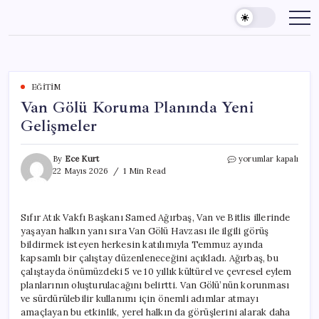
Skip
to
content
EĞITIM
Van Gölü Koruma Planında Yeni
Gelişmeler
Van
By
Ece Kurt
yorumlar kapalı
Gölü
22 Mayıs 2026
1 Min Read
Koruma
Planında
Yeni
Sıfır Atık Vakfı Başkanı Samed Ağırbaş, Van ve Bitlis illerinde
Gelişmeler
yaşayan halkın yanı sıra Van Gölü Havzası ile ilgili görüş
için
bildirmek isteyen herkesin katılımıyla Temmuz ayında
kapsamlı bir çalıştay düzenleneceğini açıkladı. Ağırbaş, bu
çalıştayda önümüzdeki 5 ve 10 yıllık kültürel ve çevresel eylem
planlarının oluşturulacağını belirtti. Van Gölü’nün korunması
ve sürdürülebilir kullanımı için önemli adımlar atmayı
amaçlayan bu etkinlik, yerel halkın da görüşlerini alarak daha