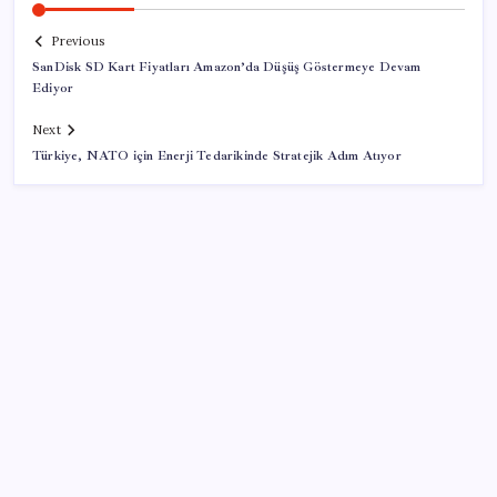
Previous
SanDisk SD Kart Fiyatları Amazon’da Düşüş Göstermeye Devam
Ediyor
Next
Türkiye, NATO için Enerji Tedarikinde Stratejik Adım Atıyor
SON YAZILAR
Gabar’da yeni rekor! Bakan Bayraktar: Üretimin,
istihdamın ve umudun adresi oldu