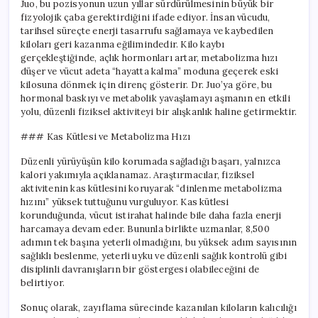
Juo, bu pozisyonun uzun yıllar sürdürülmesinin büyük bir
fizyolojik çaba gerektirdiğini ifade ediyor. İnsan vücudu,
tarihsel süreçte enerji tasarrufu sağlamaya ve kaybedilen
kiloları geri kazanma eğilimindedir. Kilo kaybı
gerçekleştiğinde, açlık hormonları artar, metabolizma hızı
düşer ve vücut adeta “hayatta kalma” moduna geçerek eski
kilosuna dönmek için direnç gösterir. Dr. Juo’ya göre, bu
hormonal baskıyı ve metabolik yavaşlamayı aşmanın en etkili
yolu, düzenli fiziksel aktiviteyi bir alışkanlık haline getirmektir.
### Kas Kütlesi ve Metabolizma Hızı
Düzenli yürüyüşün kilo korumada sağladığı başarı, yalnızca
kalori yakımıyla açıklanamaz. Araştırmacılar, fiziksel
aktivitenin kas kütlesini koruyarak “dinlenme metabolizma
hızını” yüksek tuttuğunu vurguluyor. Kas kütlesi
korunduğunda, vücut istirahat halinde bile daha fazla enerji
harcamaya devam eder. Bununla birlikte uzmanlar, 8,500
adımın tek başına yeterli olmadığını, bu yüksek adım sayısının
sağlıklı beslenme, yeterli uyku ve düzenli sağlık kontrolü gibi
disiplinli davranışların bir göstergesi olabileceğini de
belirtiyor.
Sonuç olarak, zayıflama sürecinde kazanılan kiloların kalıcılığı