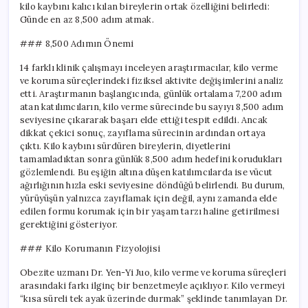
kilo kaybını kalıcı kılan bireylerin ortak özelliğini belirledi:
Günde en az 8,500 adım atmak.
### 8,500 Adımın Önemi
14 farklı klinik çalışmayı inceleyen araştırmacılar, kilo verme
ve koruma süreçlerindeki fiziksel aktivite değişimlerini analiz
etti. Araştırmanın başlangıcında, günlük ortalama 7,200 adım
atan katılımcıların, kilo verme sürecinde bu sayıyı 8,500 adım
seviyesine çıkararak başarı elde ettiği tespit edildi. Ancak
dikkat çekici sonuç, zayıflama sürecinin ardından ortaya
çıktı. Kilo kaybını sürdüren bireylerin, diyetlerini
tamamladıktan sonra günlük 8,500 adım hedefini korudukları
gözlemlendi. Bu eşiğin altına düşen katılımcılarda ise vücut
ağırlığının hızla eski seviyesine döndüğü belirlendi. Bu durum,
yürüyüşün yalnızca zayıflamak için değil, aynı zamanda elde
edilen formu korumak için bir yaşam tarzı haline getirilmesi
gerektiğini gösteriyor.
### Kilo Korumanın Fizyolojisi
Obezite uzmanı Dr. Yen-Yi Juo, kilo verme ve koruma süreçleri
arasındaki farkı ilginç bir benzetmeyle açıklıyor. Kilo vermeyi
“kısa süreli tek ayak üzerinde durmak” şeklinde tanımlayan Dr.