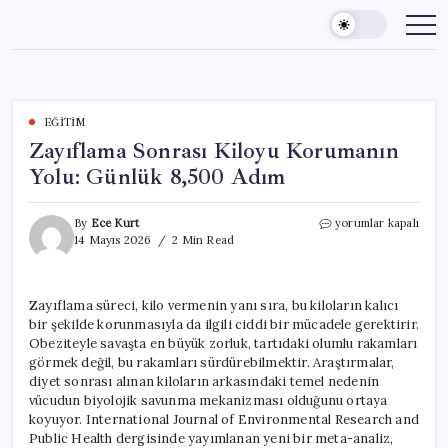
Skip
to
content
EĞITIM
Zayıflama Sonrası Kiloyu Korumanın
Yolu: Günlük 8,500 Adım
Zayıflama
By
Ece Kurt
yorumlar kapalı
Sonrası
14 Mayıs 2026
2 Min Read
Kiloyu
Korumanın
Yolu:
Zayıflama süreci, kilo vermenin yanı sıra, bu kiloların kalıcı
Günlük
bir şekilde korunmasıyla da ilgili ciddi bir mücadele gerektirir.
8,500
Adım
Obeziteyle savaşta en büyük zorluk, tartıdaki olumlu rakamları
için
görmek değil, bu rakamları sürdürebilmektir. Araştırmalar,
diyet sonrası alınan kiloların arkasındaki temel nedenin
vücudun biyolojik savunma mekanizması olduğunu ortaya
koyuyor. International Journal of Environmental Research and
Public Health dergisinde yayımlanan yeni bir meta-analiz,