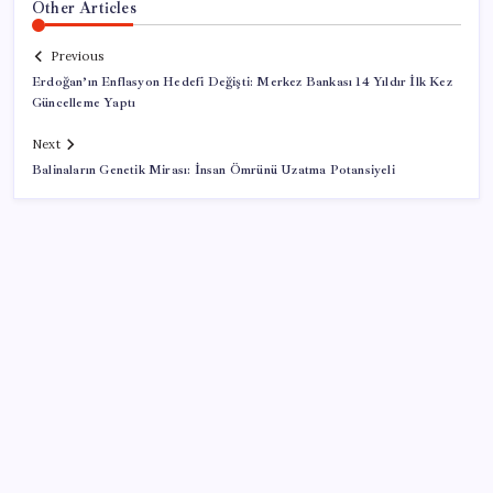
Other Articles
Previous
Erdoğan’ın Enflasyon Hedefi Değişti: Merkez Bankası 14 Yıldır İlk Kez
Güncelleme Yaptı
Next
Balinaların Genetik Mirası: İnsan Ömrünü Uzatma Potansiyeli
SON YAZILAR
Microsoft Edge’den Reklam Engelleyicilerine Engel:
İşte Detaylar