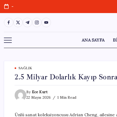
Skip
-
to
content
https://www.facebook.com/
https://twitter.com/
https://t.me/
https://www.instagram.com/
https://youtube.com/
ANA SAYFA
E
SAĞLIK
2.5 Milyar Dolarlık Kayıp Sonr
By
Ece Kurt
22 Mayıs 2026
1 Min Read
Ünlü sanat koleksiyoncusu Adrian Cheng, ailesine