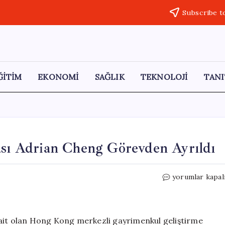
Subscribe t
ĞİTİM
EKONOMİ
SAĞLIK
TEKNOLOJİ
TANI
ası Adrian Cheng Görevden Ayrıldı
2.5
yorumlar kapal
Milyar
Dolarlık
Kayıp
Sonrası
 ait olan Hong Kong merkezli gayrimenkul geliştirme