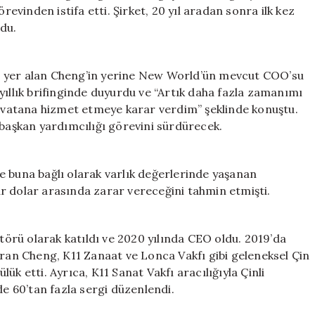
Adrian
vinden istifa etti. Şirket, 20 yıl aradan sonra ilk kez
Cheng
ldu.
Görevden
Ayrıldı
için
a yer alan Cheng’in yerine New World’ün mevcut COO’su
yıllık brifinginde duyurdu ve “Artık daha fazla zamanımı
vatana hizmet etmeye karar verdim” şeklinde konuştu.
 başkan yardımcılığı görevini sürdürecek.
e buna bağlı olarak varlık değerlerinde yaşanan
lyar dolar arasında zarar vereceğini tahmin etmişti.
ktörü olarak katıldı ve 2020 yılında CEO oldu. 2019’da
uran Cheng, K11 Zanaat ve Lonca Vakfı gibi geleneksel Çin
k etti. Ayrıca, K11 Sanat Vakfı aracılığıyla Çinli
de 60’tan fazla sergi düzenlendi.