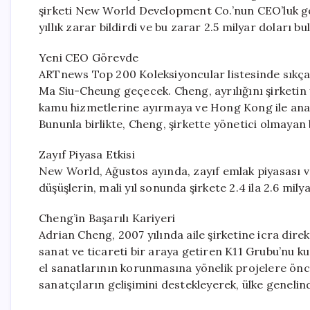
şirketi New World Development Co.’nun CEO’luk göre
yıllık zarar bildirdi ve bu zarar 2.5 milyar doları bu
Yeni CEO Görevde
ARTnews Top 200 Koleksiyoncular listesinde sıkç
Ma Siu-Cheung geçecek. Cheng, ayrılığını şirketin 
kamu hizmetlerine ayırmaya ve Hong Kong ile ana
Bununla birlikte, Cheng, şirkette yönetici olmayan
Zayıf Piyasa Etkisi
New World, Ağustos ayında, zayıf emlak piyasası v
düşüşlerin, mali yıl sonunda şirkete 2.4 ila 2.6 mi
Cheng’in Başarılı Kariyeri
Adrian Cheng, 2007 yılında aile şirketine icra dire
sanat ve ticareti bir araya getiren K11 Grubu’nu k
el sanatlarının korunmasına yönelik projelere öncülü
sanatçıların gelişimini destekleyerek, ülke genelin