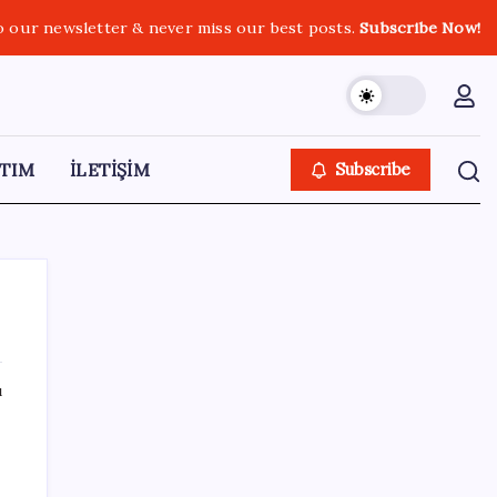
o our newsletter & never miss our best posts.
Subscribe Now!
TIM
İLETİŞİM
Subscribe
ı
SON YAZILAR
Gabar’da yeni rekor! Bakan Bayraktar:
Üretimin, istihdamın ve umudun adresi oldu