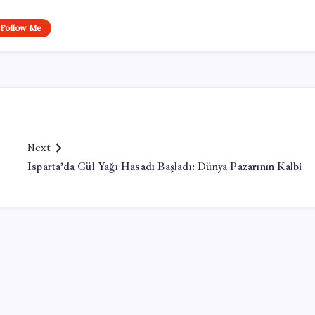
Follow Me
Next
Isparta’da Gül Yağı Hasadı Başladı: Dünya Pazarının Kalbi
Office Lisans Satın Al