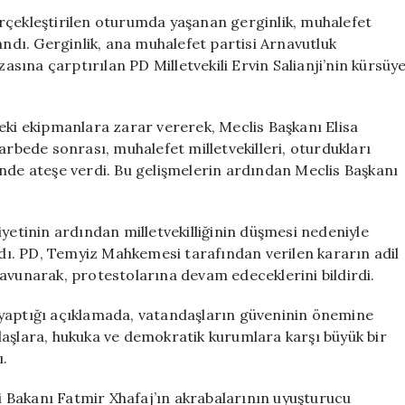
Vekiller
rçekleştirilen oturumda yaşanan gerginlik, muhalefet
Sandalyeleri
andı. Gerginlik, ana muhalefet partisi Arnavutluk
Ateşe
zasına çarptırılan PD Milletvekili Ervin Salianji’nin kürsüy
Verdi
için
eki ekipmanlara zarar vererek, Meclis Başkanı Elisa
arbede sonrası, muhalefet milletvekilleri, oturdukları
ünde ateşe verdi. Bu gelişmelerin ardından Meclis Başkanı
iyetinin ardından milletvekilliğinin düşmesi nedeniyle
ı. PD, Temyiz Mahkemesi tarafından verilen kararın adil
avunarak, protestolarına devam edeceklerini bildirdi.
 yaptığı açıklamada, vatandaşların güveninin önemine
daşlara, hukuka ve demokratik kurumlara karşı büyük bir
ı.
ri Bakanı Fatmir Xhafaj’ın akrabalarının uyuşturucu