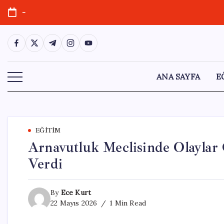
Skip
-
to
content
https://www.facebook.com/
https://twitter.com/
https://t.me/
https://www.instagram.com/
https://youtube.com/
ANA SAYFA
E
EĞITIM
Arnavutluk Meclisinde Olaylar G
Verdi
By
Ece Kurt
22 Mayıs 2026
1 Min Read