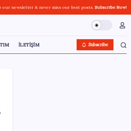
o our newsletter & never miss our best posts.
Subscribe Now!
TIM
İLETİŞİM
Subscribe
SON YAZILAR
ı
YENİ Parti Arguvan ilçe örgütü kuruldu, ilk
üyeler Belediye Başkanı Ersoy Eren ve