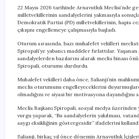
22 Mayıs 2026 tarihinde Arnavutluk Meclisi’nde ge
milletvekillerinin sandalyelerini yakmasıyla sonuçl
Demokratik Partisi (PD) milletvekillerinin, hapis ce
çıkışını engellemeye çalışmasıyla başladı.
Oturum sırasında, bazı muhalefet vekilleri meclist
Spiropali’ye yabancı maddeler fırlattılar. Yaşanan 
sandalyelerden bazılarını alarak meclis binası ön
Spiropali, oturumu durdurdu.
Muhalefet vekilleri daha önce, Salianji’nin mahkum
meclis oturumunu engelleyeceklerini duyurmuşlard
olmadığını ve siyasi bir motivasyona dayandığını s
Meclis Başkanı Spiropali, sosyal medya üzerinden
vurgu yaparak, “Bu sandalyelerin yakılması, vatan
saygı eksikliğinin göstergesidir” ifadelerini kulland
Salianji, birkaç yıl önce dönemin Arnavutluk İçişle