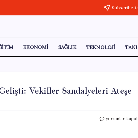
Subscribe t
ĞİTİM
EKONOMİ
SAĞLIK
TEKNOLOJİ
TANI
elişti: Vekiller Sandalyeleri Ateşe
Arnavutluk
yorumlar kapal
Meclisinde
Olaylar
Gelişti: