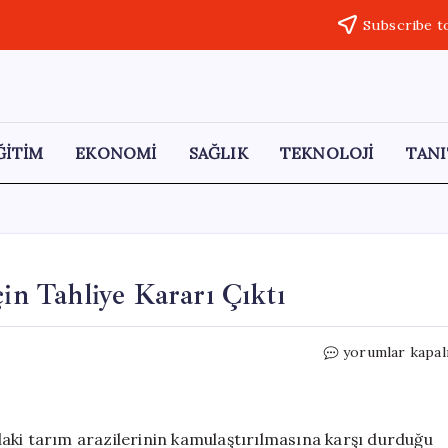
Subscribe t
ĞİTİM
EKONOMİ
SAĞLIK
TEKNOLOJİ
TANI
çin Tahliye Kararı Çıktı
Akbelen
yorumlar kapal
Direnişçisi
Esra
Işık
İçin
aki tarım arazilerinin kamulaştırılmasına karşı durduğu