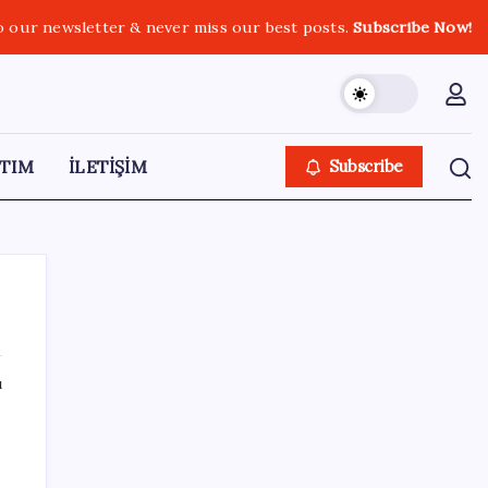
o our newsletter & never miss our best posts.
Subscribe Now!
TIM
İLETİŞİM
Subscribe
ı
SON YAZILAR
Gabar’da yeni rekor! Bakan Bayraktar:
Üretimin, istihdamın ve umudun adresi oldu