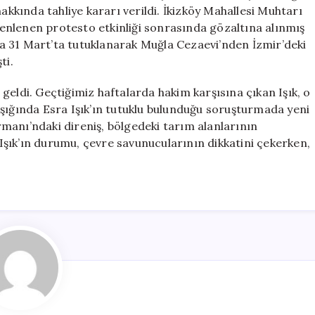
Tahliye
hakkında tahliye kararı verildi. İkizköy Mahallesi Muhtarı
Kararı
üzenlenen protesto etkinliği sonrasında gözaltına alınmış
Çıktı
a 31 Mart’ta tutuklanarak Muğla Cezaevi’nden İzmir’deki
için
ti.
geldi. Geçtiğimiz haftalarda hakim karşısına çıkan Işık, o
ışığında Esra Işık’ın tutuklu bulunduğu soruşturmada yeni
Ormanı’ndaki direniş, bölgedeki tarım alanlarının
şık’ın durumu, çevre savunucularının dikkatini çekerken,