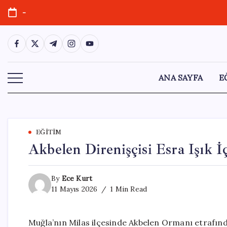
Skip
-
to
content
https://www.facebook.com/
https://twitter.com/
https://t.me/
https://www.instagram.com/
https://youtube.com/
ANA SAYFA
E
EĞITIM
Akbelen Direnişçisi Esra Işık İ
By
Ece Kurt
11 Mayıs 2026
1 Min Read
Muğla’nın Milas ilçesinde Akbelen Ormanı etrafınd