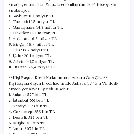
sırada yer almakta. En az kredi kullanılan ilk 10 il ise şöyle
sıralanıyor:
1. Bayburt: 8,4 milyar TL
2. Tunceli: 12,5 milyar TL
3. Gümüşhane: 14,3 milyar TL
4. Hakkâri: 15,8 milyar TL
5. Ardahan: 16,2 milyar TL
6. Bingöl: 16,7 milyar TL
7. Kilis: 18,2 milyar TL
8. Iğdır: 20,1 milyar TL
9. Artvin: 26,2 milyar TL
10. Bartın: 26,4 milyar TL
**Kişi Başına Kredi Kullanımında Ankara Öne Çıktı**
Kişi başına düşen kredi hacminde Ankara, 577 bin TL ile ilk
sırada yer alıyor. İşte ilk 10 şehir:
1. Ankara: 577 bin TL
2. İstanbul: 551 bin TL
3. Antalya: 373 bin TL
4. Gaziantep: 356 bin TL
5. Denizli: 324 bin TL
6. Muğla: 317 bin TL
7. İzmir: 307 bin TL