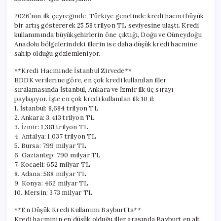
için
2026’nın ilk çeyreğinde, Türkiye genelinde kredi hacmi büyük
bir artış göstererek 25,58 trilyon TL seviyesine ulaştı. Kredi
kullanımında büyükşehirlerin öne çıktığı, Doğu ve Güneydoğu
Anadolu bölgelerindeki illerin ise daha düşük kredi hacmine
sahip olduğu gözlemleniyor.
**Kredi Hacminde İstanbul Zirvede**
BDDK verilerine göre, en çok kredi kullanılan iller
sıralamasında İstanbul, Ankara ve İzmir ilk üç sırayı
paylaşıyor. İşte en çok kredi kullanılan ilk 10 il:
1. İstanbul: 8,684 trilyon TL
2. Ankara: 3,413 trilyon TL
3. İzmir: 1,381 trilyon TL
4. Antalya: 1,037 trilyon TL
5. Bursa: 799 milyar TL
6. Gaziantep: 790 milyar TL
7. Kocaeli: 652 milyar TL
8. Adana: 588 milyar TL
9. Konya: 462 milyar TL
10. Mersin: 373 milyar TL
**En Düşük Kredi Kullanımı Bayburt’ta**
Kredi hacminin en düşük olduğu iller arasında Bayburt en alt