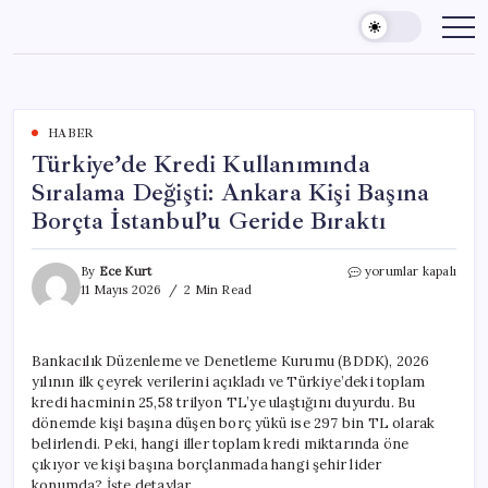
Skip
to
content
HABER
Türkiye’de Kredi Kullanımında
Sıralama Değişti: Ankara Kişi Başına
Borçta İstanbul’u Geride Bıraktı
Türkiye’de
By
Ece Kurt
yorumlar kapalı
Kredi
11 Mayıs 2026
2 Min Read
Kullanımında
Sıralama
Değişti:
Bankacılık Düzenleme ve Denetleme Kurumu (BDDK), 2026
Ankara
yılının ilk çeyrek verilerini açıkladı ve Türkiye’deki toplam
Kişi
Başına
kredi hacminin 25,58 trilyon TL’ye ulaştığını duyurdu. Bu
Borçta
dönemde kişi başına düşen borç yükü ise 297 bin TL olarak
İstanbul’u
belirlendi. Peki, hangi iller toplam kredi miktarında öne
Geride
çıkıyor ve kişi başına borçlanmada hangi şehir lider
Bıraktı
konumda? İşte detaylar…