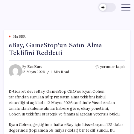
Skip
to
content
HABER
eBay, GameStop’un Satın Alma
Teklifini Reddetti
eBay,
By
Ece Kurt
yorumlar kapalı
GameStop’un
12 Mayıs 2026
1 Min Read
Satın
Alma
Teklifini
E-ticaret devi eBay, GameStop CEO’su Ryan Cohen
Reddetti
tarafından sunulan sürpriz satın alma teklifini kabul
için
etmediğini açıkladı. 12 Mayıs 2026 tarihinde Yusuf Arslan
tarafından kaleme alınan habere göre, eBay yönetimi,
Cohen’in teklifini stratejik ve finansal açıdan yetersiz buldu.
Ryan Cohen, geçtiğimiz hafta eBay için hisse başına 125 dolar
değerinde (toplamda 56 milyar dolar) bir teklif sundu. Bu