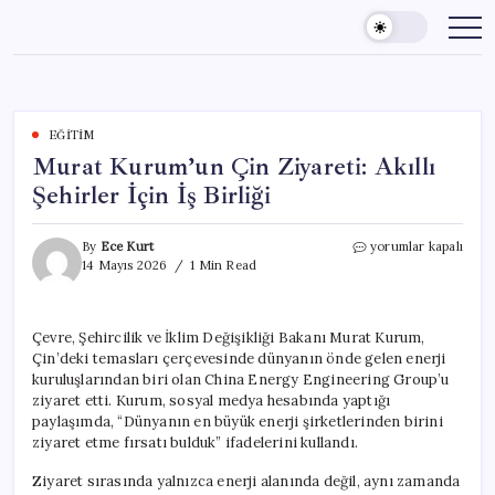
Skip
to
content
EĞITIM
Murat Kurum’un Çin Ziyareti: Akıllı
Şehirler İçin İş Birliği
Murat
By
Ece Kurt
yorumlar kapalı
Kurum’un
14 Mayıs 2026
1 Min Read
Çin
Ziyareti:
Akıllı
Çevre, Şehircilik ve İklim Değişikliği Bakanı Murat Kurum,
Şehirler
Çin’deki temasları çerçevesinde dünyanın önde gelen enerji
İçin
İş
kuruluşlarından biri olan China Energy Engineering Group’u
Birliği
ziyaret etti. Kurum, sosyal medya hesabında yaptığı
için
paylaşımda, “Dünyanın en büyük enerji şirketlerinden birini
ziyaret etme fırsatı bulduk” ifadelerini kullandı.
Ziyaret sırasında yalnızca enerji alanında değil, aynı zamanda