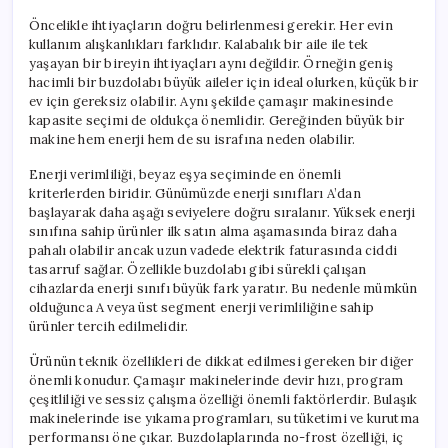
Öncelikle ihtiyaçların doğru belirlenmesi gerekir. Her evin
kullanım alışkanlıkları farklıdır. Kalabalık bir aile ile tek
yaşayan bir bireyin ihtiyaçları aynı değildir. Örneğin geniş
hacimli bir buzdolabı büyük aileler için ideal olurken, küçük bir
ev için gereksiz olabilir. Aynı şekilde çamaşır makinesinde
kapasite seçimi de oldukça önemlidir. Gereğinden büyük bir
makine hem enerji hem de su israfına neden olabilir.
Enerji verimliliği, beyaz eşya seçiminde en önemli
kriterlerden biridir. Günümüzde enerji sınıfları A’dan
başlayarak daha aşağı seviyelere doğru sıralanır. Yüksek enerji
sınıfına sahip ürünler ilk satın alma aşamasında biraz daha
pahalı olabilir ancak uzun vadede elektrik faturasında ciddi
tasarruf sağlar. Özellikle buzdolabı gibi sürekli çalışan
cihazlarda enerji sınıfı büyük fark yaratır. Bu nedenle mümkün
olduğunca A veya üst segment enerji verimliliğine sahip
ürünler tercih edilmelidir.
Ürünün teknik özellikleri de dikkat edilmesi gereken bir diğer
önemli konudur. Çamaşır makinelerinde devir hızı, program
çeşitliliği ve sessiz çalışma özelliği önemli faktörlerdir. Bulaşık
makinelerinde ise yıkama programları, su tüketimi ve kurutma
performansı öne çıkar. Buzdolaplarında no-frost özelliği, iç