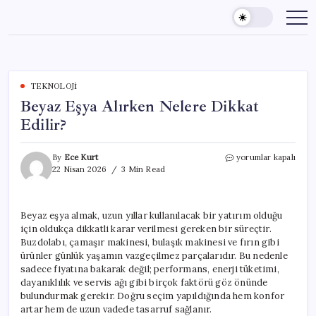
Skip
to
content
TEKNOLOJI
Beyaz Eşya Alırken Nelere Dikkat
Edilir?
Beyaz
By
Ece Kurt
yorumlar kapalı
Eşya
22 Nisan 2026
3 Min Read
Alırken
Nelere
Dikkat
Beyaz eşya almak, uzun yıllar kullanılacak bir yatırım olduğu
Edilir?
için oldukça dikkatli karar verilmesi gereken bir süreçtir.
için
Buzdolabı, çamaşır makinesi, bulaşık makinesi ve fırın gibi
ürünler günlük yaşamın vazgeçilmez parçalarıdır. Bu nedenle
sadece fiyatına bakarak değil; performans, enerji tüketimi,
dayanıklılık ve servis ağı gibi birçok faktörü göz önünde
bulundurmak gerekir. Doğru seçim yapıldığında hem konfor
artar hem de uzun vadede tasarruf sağlanır.