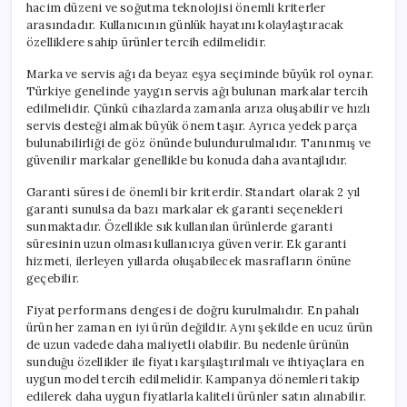
hacim düzeni ve soğutma teknolojisi önemli kriterler
arasındadır. Kullanıcının günlük hayatını kolaylaştıracak
özelliklere sahip ürünler tercih edilmelidir.
Marka ve servis ağı da beyaz eşya seçiminde büyük rol oynar.
Türkiye genelinde yaygın servis ağı bulunan markalar tercih
edilmelidir. Çünkü cihazlarda zamanla arıza oluşabilir ve hızlı
servis desteği almak büyük önem taşır. Ayrıca yedek parça
bulunabilirliği de göz önünde bulundurulmalıdır. Tanınmış ve
güvenilir markalar genellikle bu konuda daha avantajlıdır.
Garanti süresi de önemli bir kriterdir. Standart olarak 2 yıl
garanti sunulsa da bazı markalar ek garanti seçenekleri
sunmaktadır. Özellikle sık kullanılan ürünlerde garanti
süresinin uzun olması kullanıcıya güven verir. Ek garanti
hizmeti, ilerleyen yıllarda oluşabilecek masrafların önüne
geçebilir.
Fiyat performans dengesi de doğru kurulmalıdır. En pahalı
ürün her zaman en iyi ürün değildir. Aynı şekilde en ucuz ürün
de uzun vadede daha maliyetli olabilir. Bu nedenle ürünün
sunduğu özellikler ile fiyatı karşılaştırılmalı ve ihtiyaçlara en
uygun model tercih edilmelidir. Kampanya dönemleri takip
edilerek daha uygun fiyatlarla kaliteli ürünler satın alınabilir.